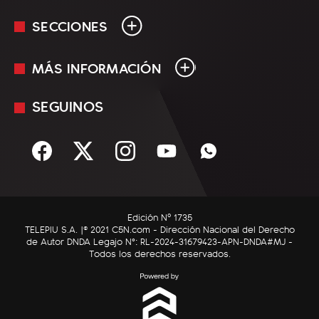
SECCIONES
MÁS INFORMACIÓN
En Vivo
Minuto Uno
SEGUINOS
Mediakit
Política
Términos y condiciones
Sociedad
Rss
Economía
Enfoque
Edición Nº 1735
C5N Autos
TELEPIU S.A. |© 2021 C5N.com - Dirección Nacional del Derecho
de Autor DNDA Legajo N°: RL-2024-31679423-APN-DNDA#MJ -
RatingCero
Todos los derechos reservados.
Deportes
Lifestyle