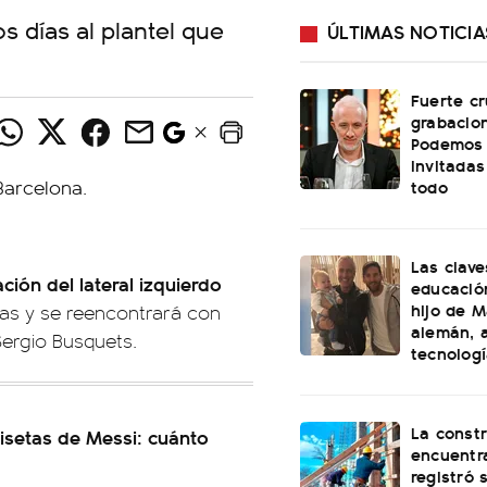
s días al plantel que
ÚLTIMAS NOTICIA
Fuerte cr
grabacio
Podemos 
invitadas
todo
Las clave
ación del lateral izquierdo
educación
hijo de M
ías y se reencontrará con
alemán, a
ergio Busquets.
tecnolog
La const
misetas de Messi: cuánto
encuentra
registró 