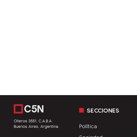
SECCIONES
Olleros 3551, C.A.B.A.
Política
Buenos Aires, Argentina