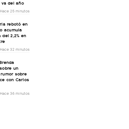
 va del año
Hace 25 minutos
ria rebotó en
ro acumula
 del 2,2% en
tre
Hace 32 minutos
 Brenda
 sobre un
 rumor sobre
ce con Carlos
Hace 36 minutos