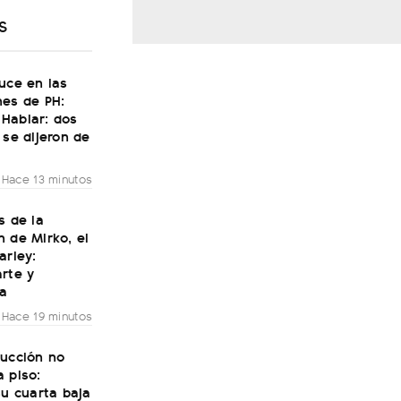
S
uce en las
nes de PH:
Hablar: dos
 se dijeron de
Hace 13 minutos
s de la
 de Mirko, el
arley:
rte y
ía
Hace 19 minutos
rucción no
 piso:
su cuarta baja