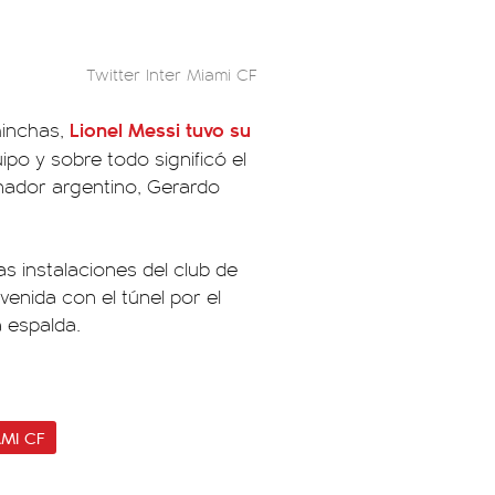
Twitter Inter Miami CF
Lionel Messi tuvo su
hinchas,
po y sobre todo significó el
nador argentino, Gerardo
as instalaciones del club de
nvenida con el túnel por el
a espalda.
AMI CF