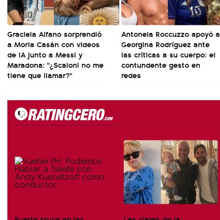
Graciela Alfano sorprendió
Antonela Roccuzzo apoyó a
a Moria Casán con videos
Georgina Rodríguez ante
de IA junto a Messi y
las críticas a su cuerpo: el
Maradona: "¿Scaloni no me
contundente gesto en
tiene que llamar?"
redes
Fuerte cruce en las
Las claves de la