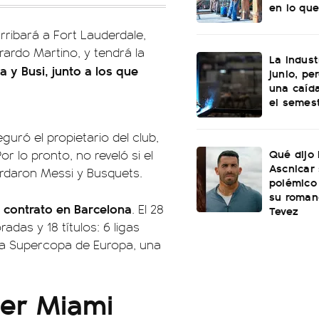
en lo que
rribará a Fort Lauderdale,
ardo Martino, y tendrá la
La indust
a y Busi, junto a los que
junio, pe
una caída
el semes
eguró el propietario del club,
Qué dijo
Por lo pronto, no reveló si el
Ascnicar
rdaron Messi y Busquets.
polémico
su roman
e contrato en Barcelona
. El 28
Tevez
das y 18 títulos: 6 ligas
na Supercopa de Europa, una
ter Miami