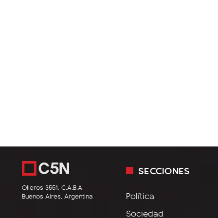
SECCIONES
Olleros 3551, C.A.B.A.
Política
Buenos Aires, Argentina
Sociedad