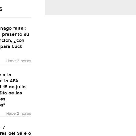
S
 hago falta":
i presentó su
nción, ¿con
 para Luck
Hace 2 horas
 a la
: la AFA
 15 de julio
Día de las
nes
es"
Hace 2 horas
: 7
res del Sale o