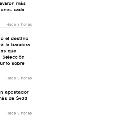
levaron más
llones cada
Hace 3 horas
ó el destino
rá la bandera
nas que
a Selección
riunfo sobre
a
Hace 3 horas
un apostador
 más de $400
Hace 3 horas