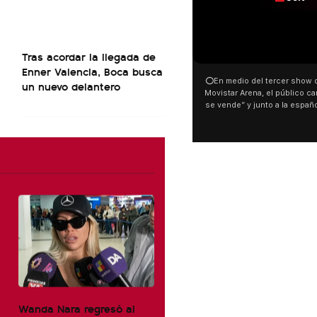
00:00
Tras acordar la llegada de
Enner Valencia, Boca busca
⭕En medio del tercer show d
un nuevo delantero
Movistar Arena, el público can
se vende” y junto a la españ
ocurrió a dos días de la votac
Tierras.
Wanda Nara regresó al