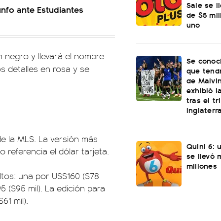
Sale se l
unfo ante Estudiantes
de $5 mi
uno
n negro y llevará el nombre
Se conoci
s detalles en rosa y se
que tend
de Malvi
exhibió l
tras el t
Inglaterr
 de la MLS. La versión más
Quini 6: 
referencia el dólar tarjeta.
se llevó
millones
ltos: una por US$160 ($78
5 ($95 mil). La edición para
61 mil).