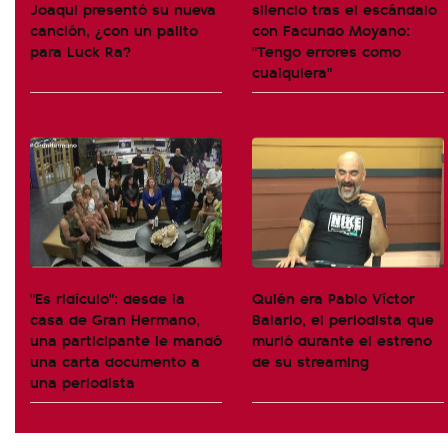
Joaqui presentó su nueva
silencio tras el escándalo
canción, ¿con un palito
con Facundo Moyano:
para Luck Ra?
"Tengo errores como
cualquiera"
"Es ridículo": desde la
Quién era Pablo Víctor
casa de Gran Hermano,
Balario, el periodista que
una participante le mandó
murió durante el estreno
una carta documento a
de su streaming
una periodista