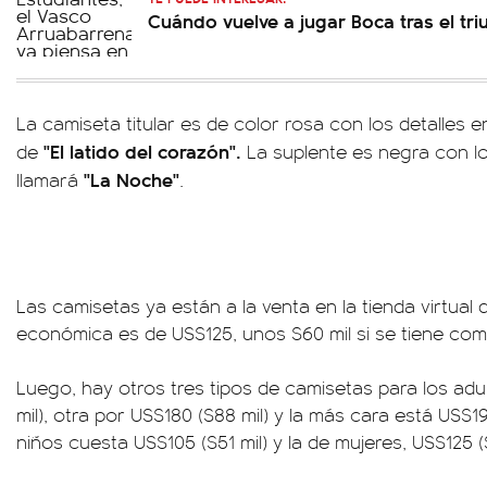
Cuándo vuelve a jugar Boca tras el tri
La camiseta titular es de color rosa con los detalles e
"El latido del corazón".
de
La suplente es negra con lo
"La Noche"
llamará
.
Las camisetas ya están a la venta en la tienda virtual
económica es de US$125, unos $60 mil si se tiene como 
Luego, hay otros tres tipos de camisetas para los adu
mil), otra por US$180 ($88 mil) y la más cara está US$19
niños cuesta US$105 ($51 mil) y la de mujeres, US$125 ($