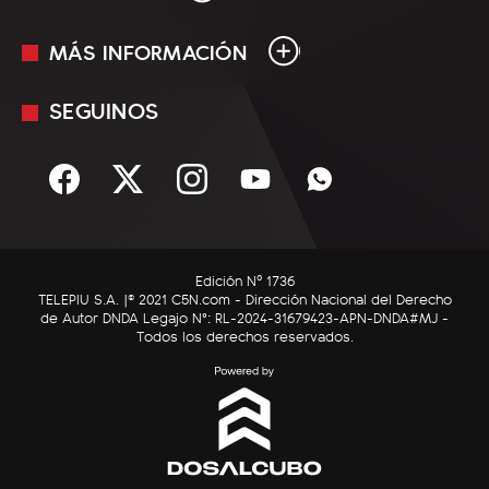
MÁS INFORMACIÓN
En Vivo
Minuto Uno
SEGUINOS
Mediakit
Política
Términos y condiciones
Sociedad
Rss
Economía
Enfoque
Edición Nº 1736
C5N Autos
TELEPIU S.A. |© 2021 C5N.com - Dirección Nacional del Derecho
de Autor DNDA Legajo N°: RL-2024-31679423-APN-DNDA#MJ -
RatingCero
Todos los derechos reservados.
Deportes
Lifestyle
Astrología
Tecnología