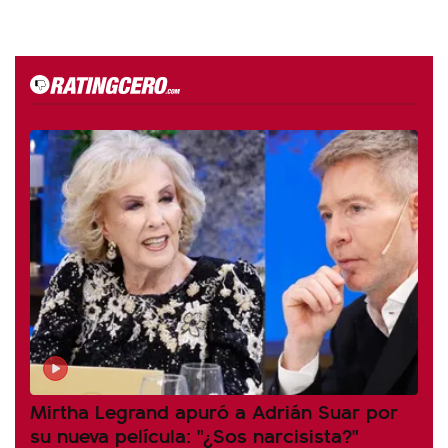
Mirtha Legrand apuró a Adrián Suar por
su nueva película: "¿Sos narcisista?"