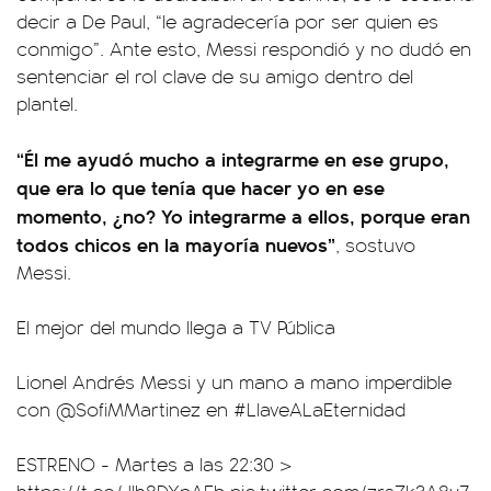
decir a De Paul, “le agradecería por ser quien es
conmigo”. Ante esto, Messi respondió y no dudó en
sentenciar el rol clave de su amigo dentro del
plantel.
“Él me ayudó mucho a integrarme en ese grupo,
que era lo que tenía que hacer yo en ese
momento, ¿no? Yo integrarme a ellos, porque eran
todos chicos en la mayoría nuevos”
, sostuvo
Messi.
El mejor del mundo llega a TV Pública
Lionel Andrés Messi y un mano a mano imperdible
con
@SofiMMartinez
en
#LlaveALaEternidad
ESTRENO - Martes a las 22:30 >
https://t.co/JIh8DXpAEb
pic.twitter.com/zrsZk3A8y7