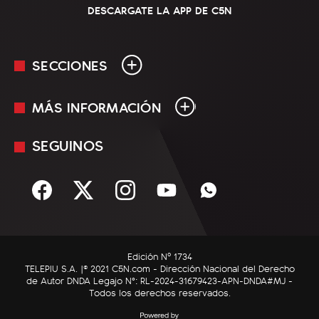
DESCARGATE LA APP DE C5N
SECCIONES
MÁS INFORMACIÓN
En Vivo
Minuto Uno
SEGUINOS
Mediakit
Política
Términos y condiciones
Sociedad
Rss
Economía
Enfoque
Edición Nº 1734
C5N Autos
TELEPIU S.A. |© 2021 C5N.com - Dirección Nacional del Derecho
de Autor DNDA Legajo N°: RL-2024-31679423-APN-DNDA#MJ -
RatingCero
Todos los derechos reservados.
Deportes