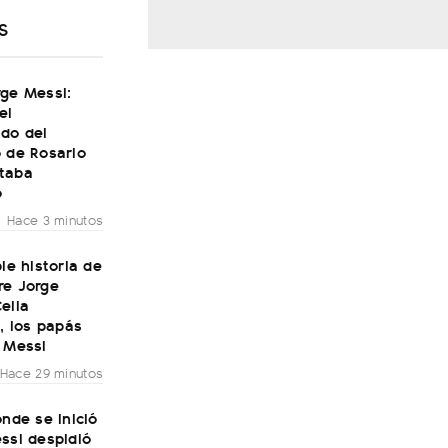
S
rge Messi:
el
do del
 de Rosario
taba
o
Hace 3 minutos
ble historia de
re Jorge
elia
i, los papás
 Messi
Hace 29 minutos
onde se inició
ssi despidió