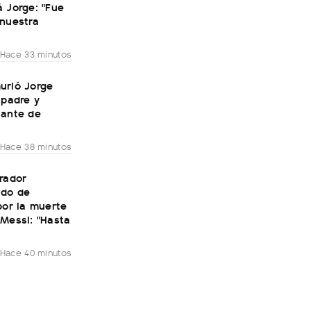
 Jorge: "Fue
 nuestra
Hace 33 minutos
urió Jorge
 padre y
tante de
Hace 38 minutos
rador
do de
por la muerte
Messi: "Hasta
Hace 40 minutos