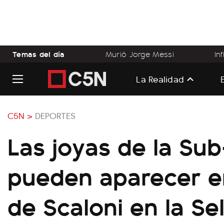
Temas del día
Murió Jorge Messi
In
La Realidad
C5N >
DEPORTES
Las joyas de la Su
pueden aparecer en
de Scaloni en la Se