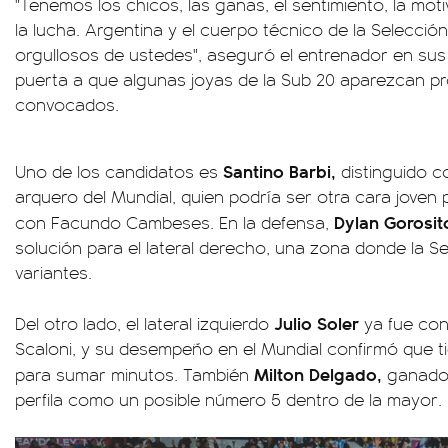
"Tenemos los chicos, las ganas, el sentimiento, la mot
la lucha. Argentina y el cuerpo técnico de la Selecc
orgullosos de ustedes", aseguró el entrenador en sus 
puerta a que algunas joyas de la Sub 20 aparezcan pr
convocados.
Santino Barbi,
Uno de los candidatos es
distinguido c
arquero del Mundial, quien podría ser otra cara joven 
Dylan Gorosit
con Facundo Cambeses. En la defensa,
solución para el lateral derecho, una zona donde la S
variantes.
Julio Soler
Del otro lado, el lateral izquierdo
ya fue con
Scaloni, y su desempeño en el Mundial confirmó que ti
Milton Delgado,
para sumar minutos. También
ganador
perfila como un posible número 5 dentro de la mayor.