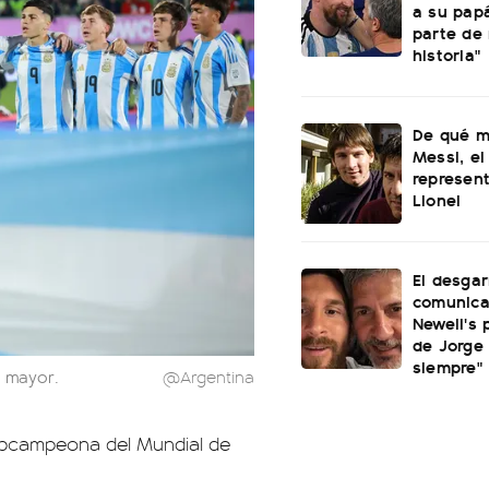
a su papá
parte de
historia"
De qué m
Messi, el
represen
Lionel
El desgar
comunica
Newell's 
de Jorge 
siempre"
n mayor.
@Argentina
subcampeona del Mundial de