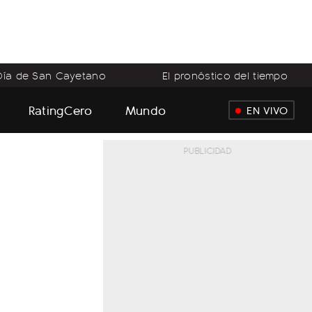
Día de San Cayetano
El pronóstico del tiempo
RatingCero
Mundo
EN VIVO