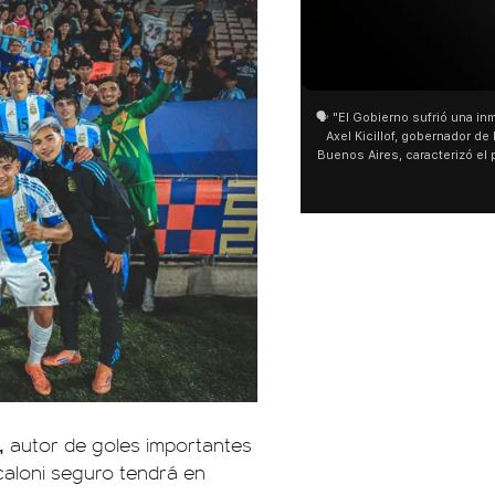
01:05
01:29
🗣️ "El Gobierno sufrió una inmensa derrota" 🎙️
San Cayetano: Jorge García Cu
Axel Kicillof, gobernador de la Provincia de
miles de peregrinos en Liniers
Buenos Aires, caracterizó el proyecto de Ley
de Buenos Aires destacó la fo
de Inviolabilidad de la Propiedad Privada
multitud de peregrinos que ac
como "una lista sábana con temas nefastos"
agua y soportó las bajas tempe
y destacó "la movilización popular". 📌 La
últimos días: "Son dificultade
declaración fue desde el santuario de San
ser superadas por la fe". @be
Cayetano, donde también advirtió que "la
sociedad no solo sufre porque no llega sino
que también está endeudada".
,
autor de goles importantes
caloni seguro tendrá en