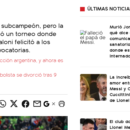
ÚLTIMAS NOTICIA
o subcampeón, pero la
Murió Jo
acó un torneo donde
qué dice 
comunica
loni felicitó a los
sanatorio
ocatorias.
donde es
internad
cción argentina, y ahora es
olista se divorció tras 9
La increí
amor ent
Messi y C
Cuccittin
de Lionel
El club d
Lionel Me