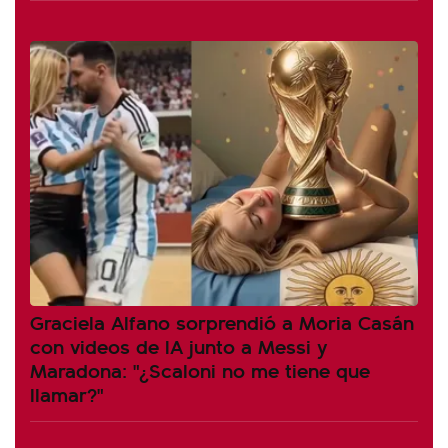
Graciela Alfano sorprendió a Moria Casán
con videos de IA junto a Messi y
Maradona: "¿Scaloni no me tiene que
llamar?"