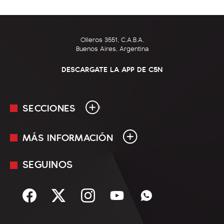
Olleros 3551, C.A.B.A.
Buenos Aires, Argentina
DESCARGATE LA APP DE C5N
SECCIONES
MÁS INFORMACIÓN
En Vivo
Minuto Uno
SEGUINOS
Mediakit
Política
Términos y condiciones
Sociedad
Rss
Economía