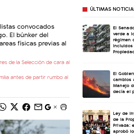
ÚLTIMAS NOTICIA
olistas convocados
El Senado
o. El búnker del
verde a l
régimen 
reas físicas previas al
incluidos
Propiedad
res de la Selección de cara al
El Gobier
milia antes de partir rumbo al
cambios 
Manejo d
decía el 
Ley de In
de la Pro
Privada: 
aprobó l