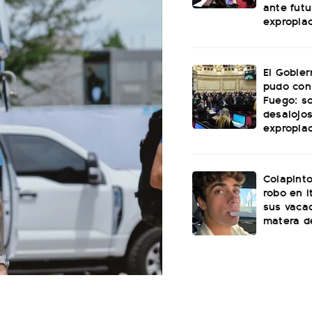
ante futu
expropia
El Gobie
pudo con
Fuego: s
desalojos
expropia
Colapinto
robo en I
sus vacac
matera d