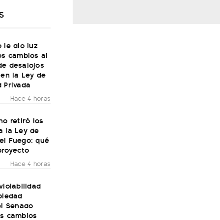
S
 le dio luz
os cambios al
de desalojos
 en la Ley de
 Privada
Hace 4 horas
no retiró los
a la Ley de
el Fuego: qué
proyecto
Hace 4 horas
violabilidad
piedad
el Senado
os cambios