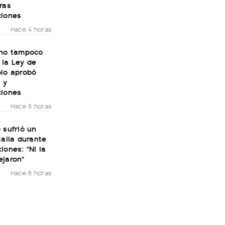
ras
ciones
Hace 4 horas
rno tampoco
 la Ley de
olo aprobó
 y
ciones
Hace 5 horas
 sufrió un
talia durante
iones: "Ni la
ejaron"
Hace 6 horas