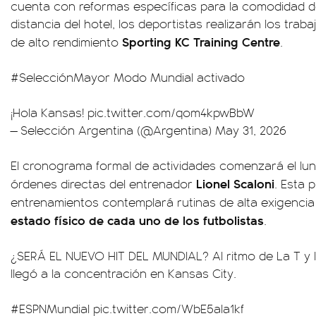
cuenta con reformas específicas para la comodidad de
distancia del hotel, los deportistas realizarán los tra
Sporting KC Training Centre
de alto rendimiento
.
#SelecciónMayor
Modo Mundial activado
¡Hola Kansas!
pic.twitter.com/qom4kpwBbW
— Selección Argentina (@Argentina)
May 31, 2026
El cronograma formal de actividades comenzará el lune
Lionel Scaloni
órdenes directas del entrenador
. Esta 
entrenamientos contemplará rutinas de alta exigenci
estado físico de cada uno de los futbolistas
.
¿SERÁ EL NUEVO HIT DEL MUNDIAL? Al ritmo de La T y l
llegó a la concentración en Kansas City.
#ESPNMundial
pic.twitter.com/WbE5ala1kf