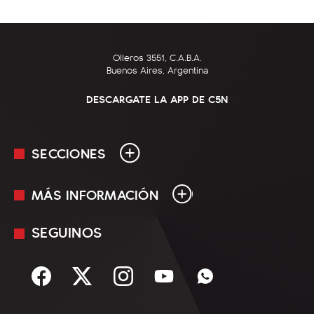
Olleros 3551, C.A.B.A.
Buenos Aires, Argentina
DESCARGATE LA APP DE C5N
SECCIONES
MÁS INFORMACIÓN
En Vivo
Minuto Uno
SEGUINOS
Mediakit
Política
Términos y condiciones
Sociedad
Rss
Economía