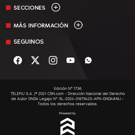
SECCIONES
MÁS INFORMACIÓN
En Vivo
Minuto Uno
SEGUINOS
Mediakit
Política
Términos y condiciones
Sociedad
Rss
Economía
Enfoque
Edición Nº 1736
C5N Autos
TELEPIU S.A. |© 2021 C5N.com - Dirección Nacional del Derecho
de Autor DNDA Legajo N°: RL-2024-31679423-APN-DNDA#MJ -
RatingCero
Todos los derechos reservados.
Deportes
Lifestyle
Astrología