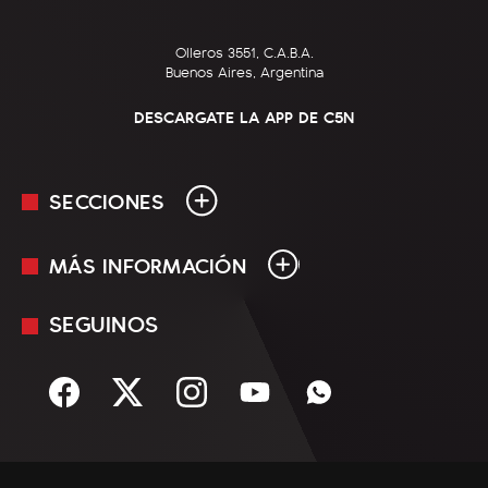
Olleros 3551, C.A.B.A.
Buenos Aires, Argentina
DESCARGATE LA APP DE C5N
SECCIONES
MÁS INFORMACIÓN
En Vivo
Minuto Uno
SEGUINOS
Mediakit
Política
Términos y condiciones
Sociedad
Rss
Economía
Enfoque