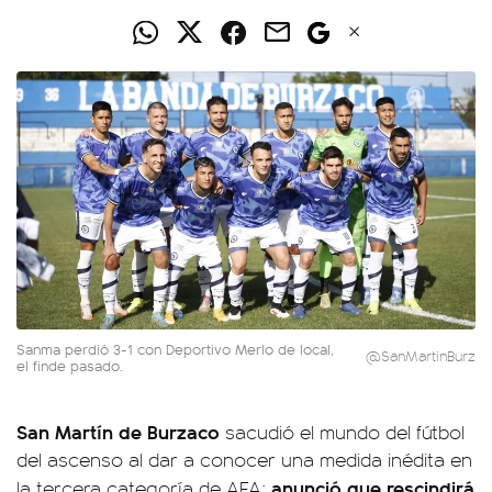
Sanma perdió 3-1 con Deportivo Merlo de local,
@SanMartinBurz
el finde pasado.
San Martín de Burzaco
sacudió el mundo del fútbol
del ascenso al dar a conocer una medida inédita en
anunció que rescindirá
la tercera categoría de AFA: