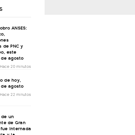
S
obro ANSES:
co,
ones
s de PNC y
o, este
7 de agosto
Hace 20 minutos
o de hoy,
7 de agosto
Hace 22 minutos
 de un
nte de Gran
fue internada
ia y la