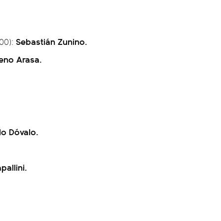
Sebastián Zunino.
:00):
eno Arasa.
lo Dóvalo.
allini.