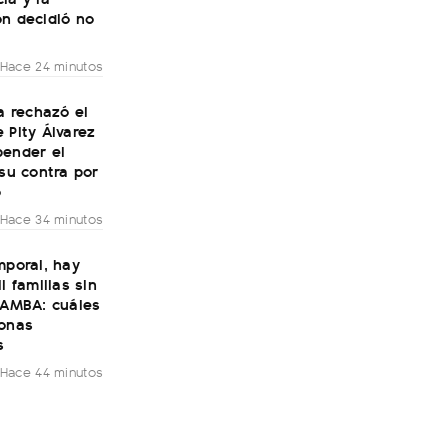
ón decidió no
Hace 24 minutos
ía rechazó el
 Pity Álvarez
pender el
 su contra por
o
Hace 34 minutos
mporal, hay
l familias sin
 AMBA: cuáles
zonas
s
Hace 44 minutos