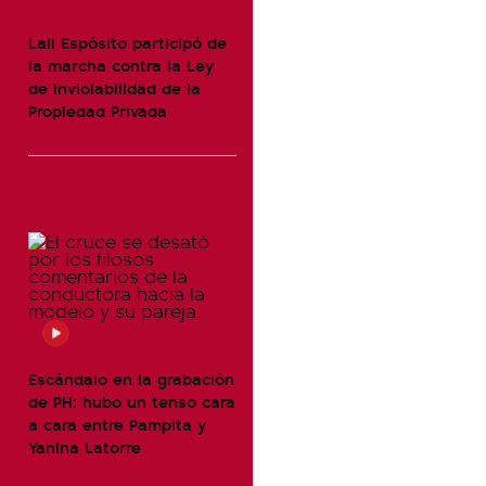
Lali Espósito participó de
la marcha contra la Ley
de Inviolabilidad de la
Propiedad Privada
Escándalo en la grabación
de PH: hubo un tenso cara
a cara entre Pampita y
Yanina Latorre