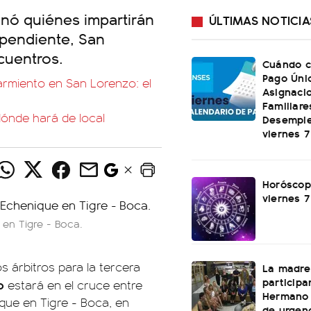
inó quiénes impartirán
ÚLTIMAS NOTICIA
dependiente, San
ncuentros.
Cuándo c
Pago Úni
rmiento en San Lorenzo: el
Asignaci
Familiare
 dónde hará de local
Desemple
viernes 
Horóscop
viernes 
 en Tigre - Boca.
s árbitros para la tercera
La madre
participa
o
estará en el cruce entre
Hermano 
que en Tigre - Boca, en
de urgenc