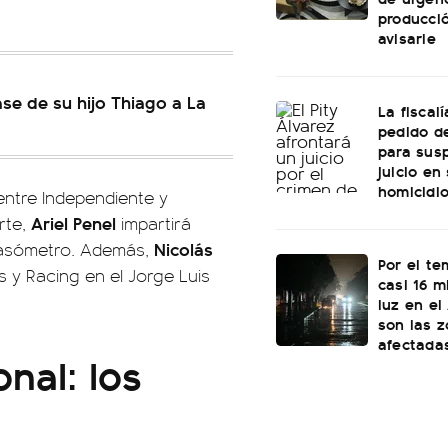
producci
avisarle
ase de su hijo Thiago a La
La fiscal
pedido de
para sus
juicio en
homicidi
 entre Independiente y
Ariel Penel
rte,
impartirá
Nicolás
Gasómetro. Además,
Por el te
 y Racing en el Jorge Luis
casi 16 mi
luz en el
son las 
afectada
nal: los