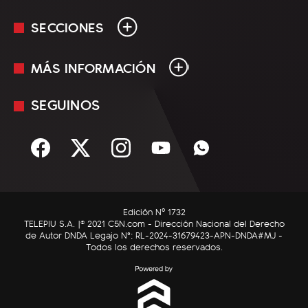
SECCIONES
MÁS INFORMACIÓN
En Vivo
Minuto Uno
SEGUINOS
Mediakit
Política
Términos y condiciones
Sociedad
Rss
Economía
Enfoque
Edición Nº 1732
C5N Autos
TELEPIU S.A. |© 2021 C5N.com - Dirección Nacional del Derecho
de Autor DNDA Legajo N°: RL-2024-31679423-APN-DNDA#MJ -
RatingCero
Todos los derechos reservados.
Deportes
Lifestyle