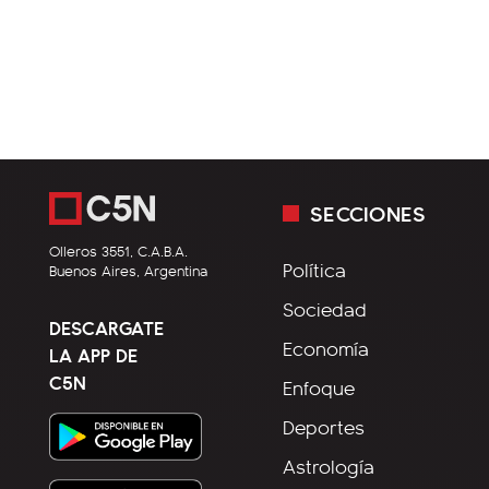
SECCIONES
Olleros 3551, C.A.B.A.
Política
Buenos Aires, Argentina
Sociedad
DESCARGATE
Economía
LA APP DE
C5N
Enfoque
Deportes
Astrología