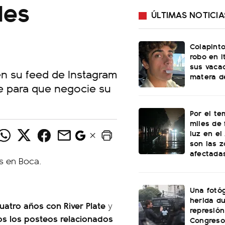
des
ÚLTIMAS NOTICIA
Colapinto
robo en I
sus vacac
en su feed de Instagram
matera d
te para que negocie su
Por el te
miles de 
luz en el
son las 
afectada
Una fotóg
herida du
uatro años con River Plate
y
represión
os los posteos relacionados
Congreso: