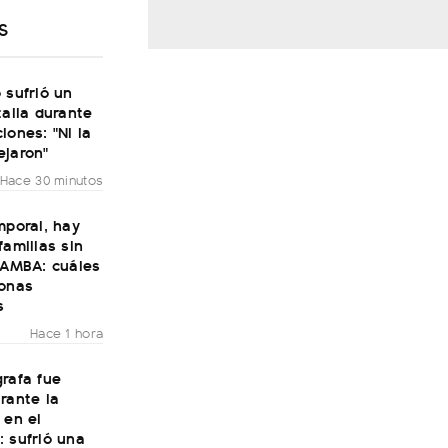
S
 sufrió un
talia durante
iones: "Ni la
ejaron"
Hace 30 minutos
mporal, hay
familias sin
 AMBA: cuáles
zonas
s
Hace 1 hora
rafa fue
rante la
 en el
 sufrió una