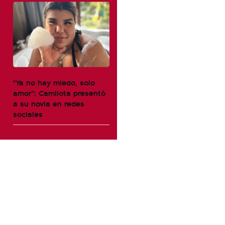
"Ya no hay miedo, solo
amor": Camilota presentó
a su novia en redes
sociales