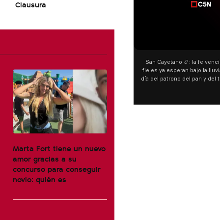
Clausura
00:00
San Cayetano 📿: la fe venció a
fieles ya esperan bajo la lluvia 
día del patrono del pan y del tra
personas acampan en Liniers pa
y pedir. 🎙️ @bernardoma
Marta Fort tiene un nuevo
amor gracias a su
concurso para conseguir
novio: quién es