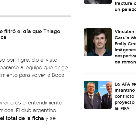
fractura 
un palaz
e filtró el día que Thiago
Vinculan
oca
García M
Emily Cec
imágenes
desperta
o por Tigre, dio el visto
de roman
orarse al equipo que dirige
imiento para volver a Boca,
La AFA r
Infantino 
conflicto
proyecto
lonario es el entendimiento
la FIFA
micos. El club argentino
l total de la ficha
y se