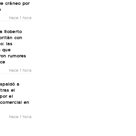
de cráneo por
o
Hace 1 hora
 a Roberto
oritán con
o: las
 que
ron rumores
ce
Hace 1 hora
espaldó a
tras el
 por el
 comercial en
Hace 1 hora