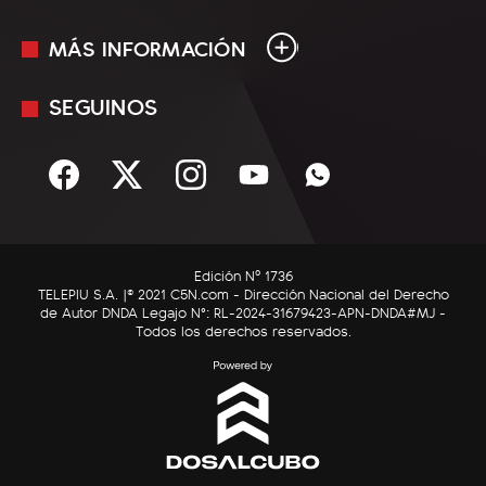
MÁS INFORMACIÓN
En Vivo
Minuto Uno
SEGUINOS
Mediakit
Política
Términos y condiciones
Sociedad
Rss
Economía
Enfoque
Edición Nº 1736
C5N Autos
TELEPIU S.A. |© 2021 C5N.com - Dirección Nacional del Derecho
de Autor DNDA Legajo N°: RL-2024-31679423-APN-DNDA#MJ -
RatingCero
Todos los derechos reservados.
Deportes
Lifestyle
Astrología
Tecnología