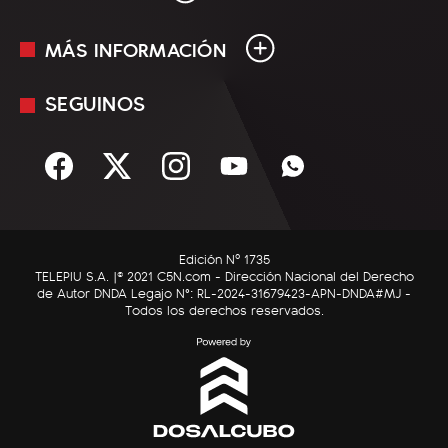
MÁS INFORMACIÓN
En Vivo
Minuto Uno
SEGUINOS
Mediakit
Política
Términos y condiciones
Sociedad
Rss
Economía
Enfoque
Edición Nº 1735
C5N Autos
TELEPIU S.A. |© 2021 C5N.com - Dirección Nacional del Derecho
de Autor DNDA Legajo N°: RL-2024-31679423-APN-DNDA#MJ -
RatingCero
Todos los derechos reservados.
Deportes
Lifestyle
Astrología