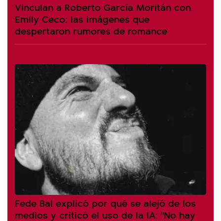
Vinculan a Roberto García Moritán con
Emily Ceco: las imágenes que
despertaron rumores de romance
Fede Bal explicó por qué se alejó de los
medios y criticó el uso de la IA: "No hay