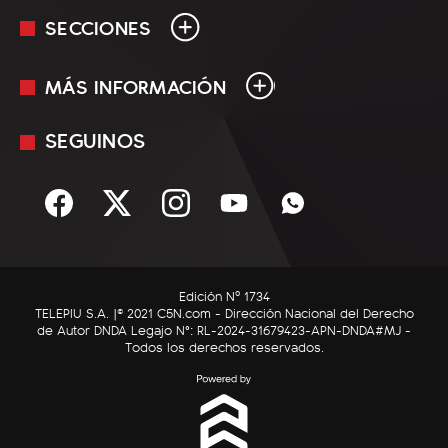
SECCIONES
MÁS INFORMACIÓN
En Vivo
Minuto Uno
SEGUINOS
Mediakit
Política
Términos y condiciones
Sociedad
Rss
Economía
Enfoque
Edición Nº 1734
C5N Autos
TELEPIU S.A. |© 2021 C5N.com - Dirección Nacional del Derecho
de Autor DNDA Legajo N°: RL-2024-31679423-APN-DNDA#MJ -
RatingCero
Todos los derechos reservados.
Deportes
Lifestyle