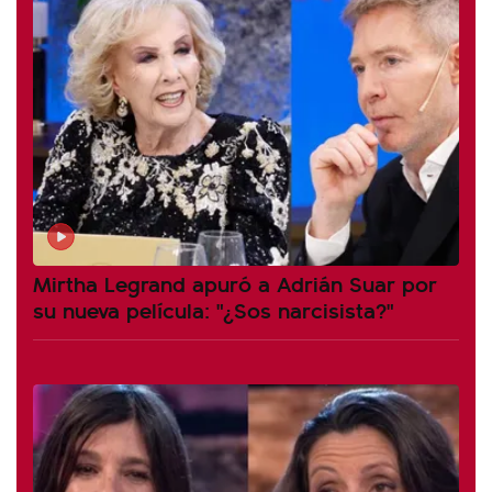
Mirtha Legrand apuró a Adrián Suar por
su nueva película: "¿Sos narcisista?"