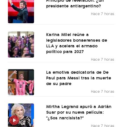
presidente antiargentino?
Hace 7 horas
Karina Milei reúne a
legisladores bonaerenses de
LLA y acelera el armado
político para 2027
Hace 7 horas
La emotiva dedicatoria de De
Paul para Messi tras la muerte
de su padre
Hace 7 horas
Mirtha Legrand apuró a Adrián
Suar por su nueva película:
"¿Sos narcisista?"
Hace 7 horas