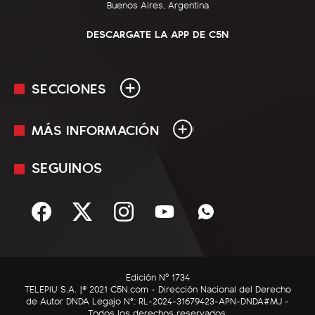
Buenos Aires, Argentina
DESCARGATE LA APP DE C5N
SECCIONES
MÁS INFORMACIÓN
En Vivo
Minuto Uno
SEGUINOS
Mediakit
Política
Términos y condiciones
Sociedad
Rss
Economía
Enfoque
Edición Nº 1734
C5N Autos
TELEPIU S.A. |© 2021 C5N.com - Dirección Nacional del Derecho
de Autor DNDA Legajo N°: RL-2024-31679423-APN-DNDA#MJ -
RatingCero
Todos los derechos reservados.