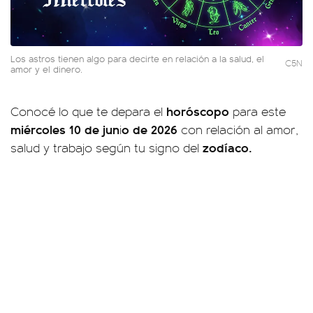
Los astros tienen algo para decirte en relación a la salud, el
C5N
amor y el dinero.
horóscopo
Conocé lo que te depara el
para este
miércoles 10 de jun
o de 2026
i
con relación al amor,
zodíaco.
salud y trabajo según tu signo del