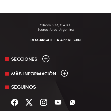
Olleros 3551, C.A.B.A.
Buenos Aires, Argentina
DESCARGATE LA APP DE C5N
SECCIONES
MÁS INFORMACIÓN
En Vivo
Minuto Uno
SEGUINOS
Mediakit
Política
Términos y condiciones
Sociedad
Rss
Economía