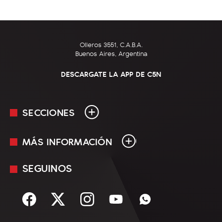
Olleros 3551, C.A.B.A.
Buenos Aires, Argentina
DESCARGATE LA APP DE C5N
SECCIONES
MÁS INFORMACIÓN
En Vivo
Minuto Uno
SEGUINOS
Mediakit
Política
Términos y condiciones
Sociedad
Rss
Economía