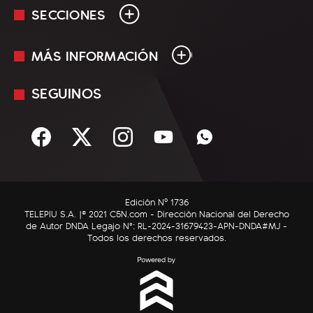
SECCIONES
MÁS INFORMACIÓN
En Vivo
Minuto Uno
SEGUINOS
Mediakit
Política
Términos y condiciones
Sociedad
Rss
Economía
Enfoque
Edición Nº 1736
C5N Autos
TELEPIU S.A. |© 2021 C5N.com - Dirección Nacional del Derecho
de Autor DNDA Legajo N°: RL-2024-31679423-APN-DNDA#MJ -
RatingCero
Todos los derechos reservados.
Deportes
Lifestyle
Astrología