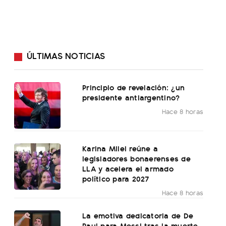
ÚLTIMAS NOTICIAS
Principio de revelación: ¿un
presidente antiargentino?
Hace 8 horas
Karina Milei reúne a
legisladores bonaerenses de
LLA y acelera el armado
político para 2027
Hace 8 horas
La emotiva dedicatoria de De
Paul para Messi tras la muerte