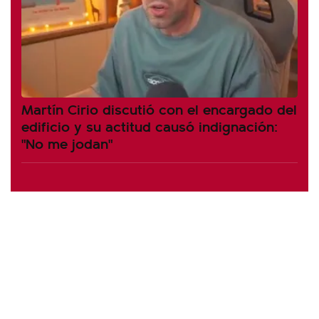
Martín Cirio discutió con el encargado del
edificio y su actitud causó indignación:
"No me jodan"