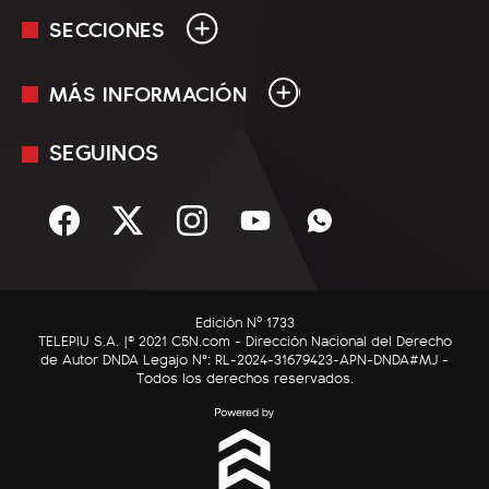
SECCIONES
MÁS INFORMACIÓN
En Vivo
Minuto Uno
SEGUINOS
Mediakit
Política
Términos y condiciones
Sociedad
Rss
Economía
Enfoque
Edición Nº 1733
C5N Autos
TELEPIU S.A. |© 2021 C5N.com - Dirección Nacional del Derecho
de Autor DNDA Legajo N°: RL-2024-31679423-APN-DNDA#MJ -
RatingCero
Todos los derechos reservados.
Deportes
Lifestyle