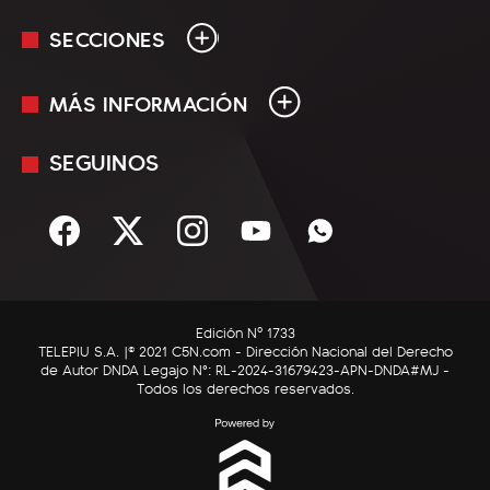
SECCIONES
MÁS INFORMACIÓN
En Vivo
Minuto Uno
SEGUINOS
Mediakit
Política
Términos y condiciones
Sociedad
Rss
Economía
Enfoque
Edición Nº 1733
C5N Autos
TELEPIU S.A. |© 2021 C5N.com - Dirección Nacional del Derecho
de Autor DNDA Legajo N°: RL-2024-31679423-APN-DNDA#MJ -
RatingCero
Todos los derechos reservados.
Deportes
Lifestyle