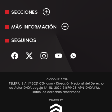
SECCIONES
MÁS INFORMACIÓN
En Vivo
Minuto Uno
SEGUINOS
Mediakit
Política
Términos y condiciones
Sociedad
Rss
Economía
Enfoque
Edición Nº 1734
C5N Autos
TELEPIU S.A. |© 2021 C5N.com - Dirección Nacional del Derecho
de Autor DNDA Legajo N°: RL-2024-31679423-APN-DNDA#MJ -
RatingCero
Todos los derechos reservados.
Deportes
Lifestyle