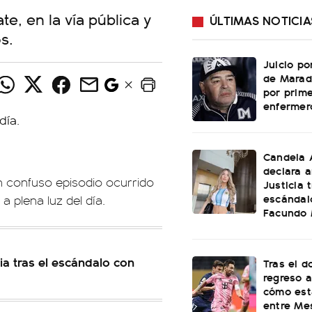
e, en la vía pública y
ÚLTIMAS NOTICIA
s.
Juicio po
de Marad
por prime
enfermer
Candela 
declara a
 confuso episodio ocurrido
Justicia t
escándal
y a plena luz del día.
Facundo
ia tras el escándalo con
Tras el d
regreso a
cómo est
entre Me