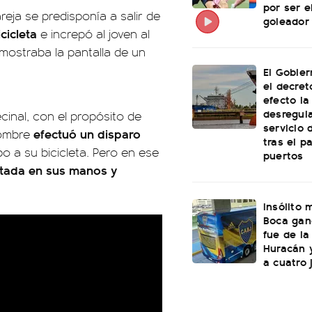
por ser 
eja se predisponía a salir de
goleador 
cicleta
e increpó al joven al
 mostraba la pantalla de un
El Gobie
el decret
efecto la
desregula
cinal, con el propósito de
servicio 
efectuó un disparo
hombre
tras el p
 a su bicicleta. Pero en ese
puertos
rtada en sus manos y
Insólito
Boca ganó
fue de l
Huracán y
a cuatro 