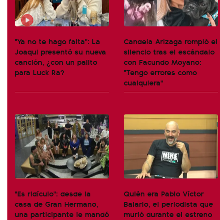
"Ya no te hago falta": La
Candela Arizaga rompió el
Joaqui presentó su nueva
silencio tras el escándalo
canción, ¿con un palito
con Facundo Moyano:
para Luck Ra?
"Tengo errores como
cualquiera"
"Es ridículo": desde la
Quién era Pablo Víctor
casa de Gran Hermano,
Balario, el periodista que
una participante le mandó
murió durante el estreno