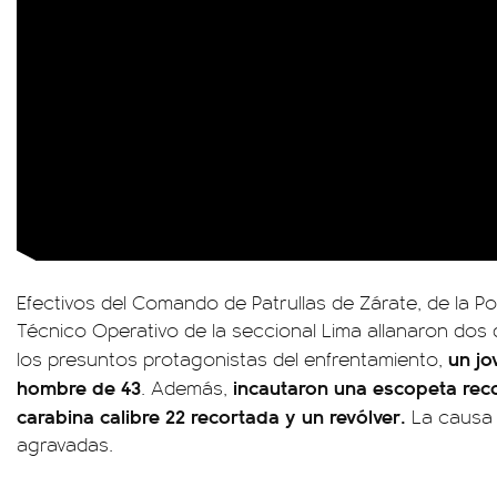
Efectivos del Comando de Patrullas de Zárate, de la Po
Técnico Operativo de la seccional Lima allanaron dos 
un jo
los presuntos protagonistas del enfrentamiento,
hombre de 43
incautaron una escopeta reco
. Además,
carabina calibre 22 recortada y un revólver.
La causa 
agravadas.