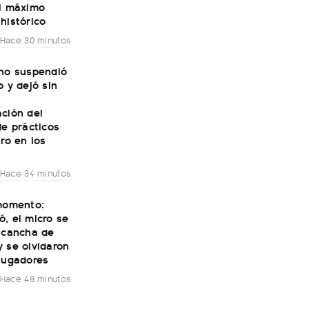
el máximo
histórico
Hace 30 minutos
rno suspendió
o y dejó sin
ción del
de prácticos
aro en los
Hace 34 minutos
 momento:
, el micro se
a cancha de
 se olvidaron
jugadores
Hace 48 minutos