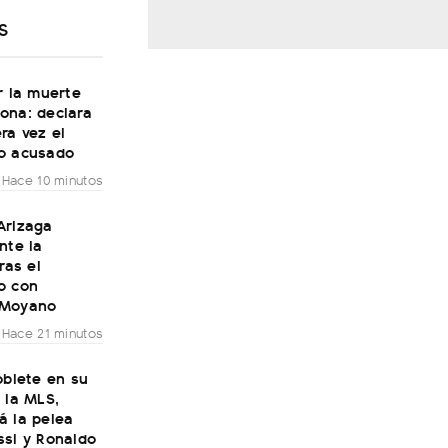
S
r la muerte
ona: declara
ra vez el
o acusado
Hace 10 minutos
Arizaga
nte la
ras el
o con
 Moyano
Hace 21 minutos
oblete en su
 la MLS,
á la pelea
ssi y Ronaldo