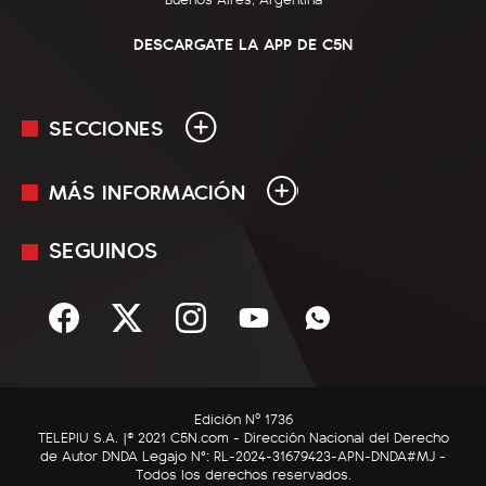
DESCARGATE LA APP DE C5N
SECCIONES
MÁS INFORMACIÓN
En Vivo
Minuto Uno
SEGUINOS
Mediakit
Política
Términos y condiciones
Sociedad
Rss
Economía
Enfoque
Edición Nº 1736
C5N Autos
TELEPIU S.A. |© 2021 C5N.com - Dirección Nacional del Derecho
de Autor DNDA Legajo N°: RL-2024-31679423-APN-DNDA#MJ -
RatingCero
Todos los derechos reservados.