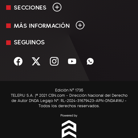
SECCIONES
MÁS INFORMACIÓN
En Vivo
Minuto Uno
SEGUINOS
Mediakit
Política
Términos y condiciones
Sociedad
Rss
Economía
Enfoque
Edición Nº 1735
C5N Autos
TELEPIU S.A. |© 2021 C5N.com - Dirección Nacional del Derecho
de Autor DNDA Legajo N°: RL-2024-31679423-APN-DNDA#MJ -
RatingCero
Todos los derechos reservados.
Deportes
Lifestyle
Astrología