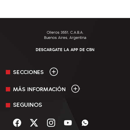
Olleros 3551, C.A.B.A.
Buenos Aires, Argentina
DESCARGATE LA APP DE C5N
SECCIONES
MÁS INFORMACIÓN
En Vivo
Minuto Uno
SEGUINOS
Mediakit
Política
Términos y condiciones
Sociedad
Rss