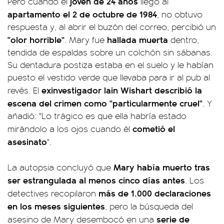
joven de 24 años
Pero cuando el
llegó al
apartamento el 2 de octubre de 1984
, no obtuvo
respuesta y, al abrir el buzón del correo, percibió un
"olor horrible"
hallada muerta
. Mary fue
dentro,
tendida de espaldas sobre un colchón sin sábanas.
Su dentadura postiza estaba en el suelo y le habían
puesto el vestido verde que llevaba para ir al pub al
exinvestigador Iain Wishart describió la
revés. El
escena del crimen como "particularmente cruel"
. Y
añadió: "Lo trágico es que ella habría estado
cometió el
mirándolo a los ojos cuando él
asesinato
".
Mary había muerto tras
La autopsia concluyó que
ser estrangulada al menos cinco días antes
. Los
más de 1.000 declaraciones
detectives recopilaron
en los meses siguientes
, pero la búsqueda del
serie de
asesino de Mary desembocó en una