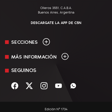
Olleros 3551, C.A.B.A.
Buenos Aires, Argentina
DESCARGATE LA APP DE C5N
SECCIONES
MÁS INFORMACIÓN
En Vivo
Minuto Uno
SEGUINOS
Mediakit
Política
Términos y condiciones
Sociedad
Rss
Economía
Enfoque
Edición Nº 1734
C5N Autos