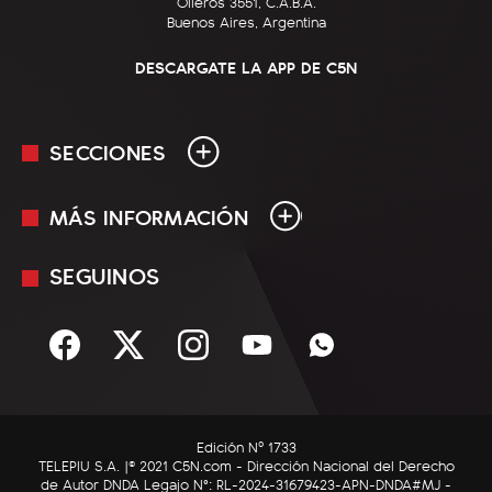
Olleros 3551, C.A.B.A.
Buenos Aires, Argentina
DESCARGATE LA APP DE C5N
SECCIONES
MÁS INFORMACIÓN
En Vivo
Minuto Uno
SEGUINOS
Mediakit
Política
Términos y condiciones
Sociedad
Rss
Economía
Enfoque
Edición Nº 1733
C5N Autos
TELEPIU S.A. |© 2021 C5N.com - Dirección Nacional del Derecho
de Autor DNDA Legajo N°: RL-2024-31679423-APN-DNDA#MJ -