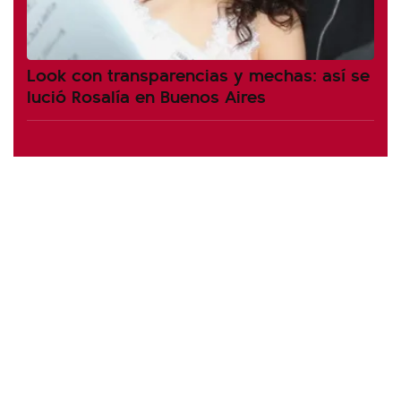
Look con transparencias y mechas: así se
lució Rosalía en Buenos Aires