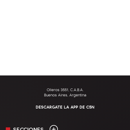
Olleros 3551, C.A.B.A.
Buenos Aires, Argentina
DESCARGATE LA APP DE C5N
SECCIONES