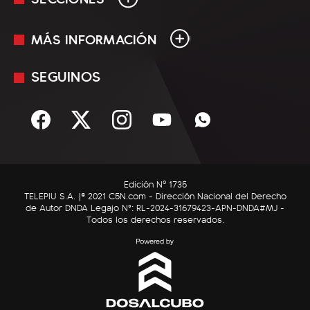
MÁS INFORMACIÓN
En Vivo
Minuto Uno
SEGUINOS
Mediakit
Política
Términos y condiciones
Sociedad
Rss
Economía
Enfoque
Edición Nº 1735
C5N Autos
TELEPIU S.A. |© 2021 C5N.com - Dirección Nacional del Derecho
de Autor DNDA Legajo N°: RL-2024-31679423-APN-DNDA#MJ -
RatingCero
Todos los derechos reservados.
Deportes
Lifestyle
Astrología