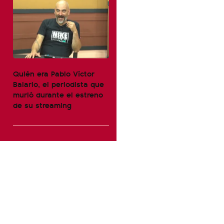
Quién era Pablo Víctor
Balario, el periodista que
murió durante el estreno
de su streaming