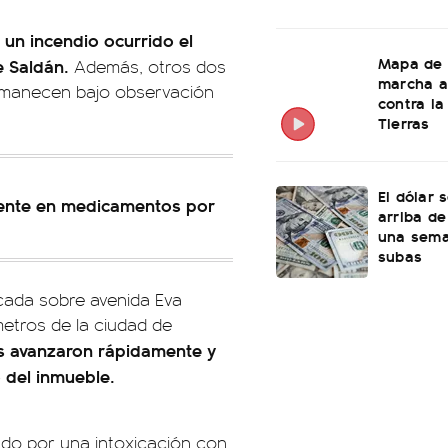
 un incendio ocurrido el
Mapa de 
e Saldán.
Además, otros dos
marcha a
permanecen bajo observación
contra la
Tierras
El dólar 
ente en medicamentos por
arriba de
una sema
subas
icada sobre avenida Eva
metros de la ciudad de
s avanzaron rápidamente y
 del inmueble.
ado por una intoxicación con