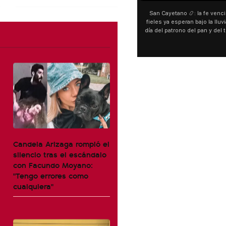
San Cayetano 📿: la fe venci
fieles ya esperan bajo la lluvi
día del patrono del pan y del 
personas acampan en Liniers
y pedir. 🎙️ @bernard
Candela Arizaga rompió el
silencio tras el escándalo
con Facundo Moyano:
"Tengo errores como
cualquiera"