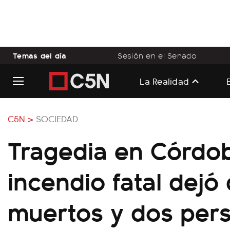
Temas del día
Sesión en el Senado
La Realidad
C5N >
SOCIEDAD
Tragedia en Córdo
incendio fatal dejó
muertos y dos per