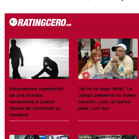
Escandalosa separación
"Ya no te hago falta": La
de una famosa
Joaqui presentó su nueva
conductora a cuatro
canción, ¿con un palito
meses de confirmar su
para Luck Ra?
romance