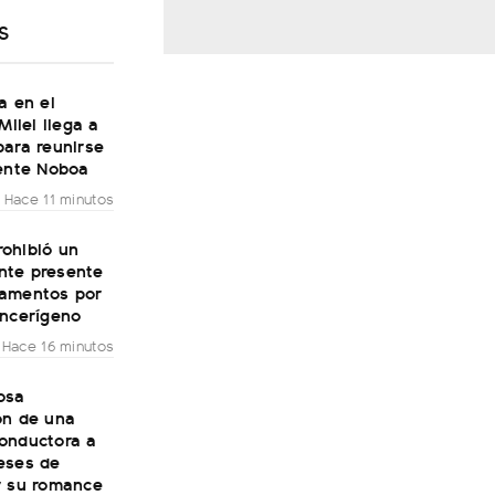
S
a en el
Milei llega a
para reunirse
dente Noboa
Hace 11 minutos
ohibió un
te presente
amentos por
ancerígeno
Hace 16 minutos
osa
ón de una
onductora a
eses de
r su romance