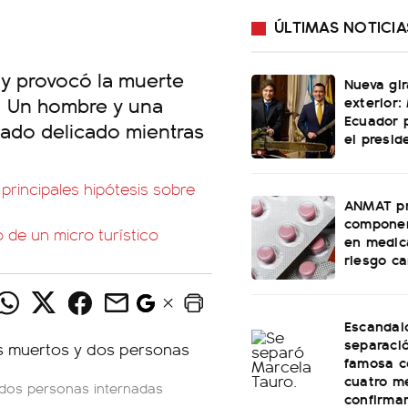
ÚLTIMAS NOTICIA
 y provocó la muerte
Nueva gir
. Un hombre y una
exterior: 
Ecuador 
ado delicado mientras
el presi
 principales hipótesis sobre
ANMAT pr
componen
o de un micro turístico
en medic
riesgo c
Escandal
separaci
famosa c
cuatro m
 dos personas internadas
confirma