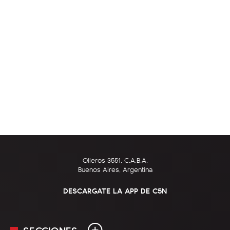
Olleros 3551, C.A.B.A.
Buenos Aires, Argentina
DESCARGATE LA APP DE C5N
SECCIONES