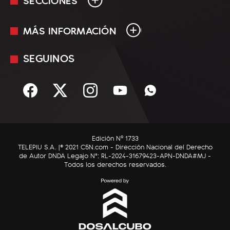
MÁS INFORMACIÓN
En Vivo
Minuto Uno
SEGUINOS
Mediakit
Política
Términos y condiciones
Sociedad
Rss
Economía
Enfoque
Edición Nº 1733
C5N Autos
TELEPIU S.A. |© 2021 C5N.com - Dirección Nacional del Derecho
de Autor DNDA Legajo N°: RL-2024-31679423-APN-DNDA#MJ -
RatingCero
Todos los derechos reservados.
Deportes
Lifestyle
Astrología