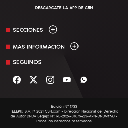
DESCARGATE LA APP DE C5N
SECCIONES
MÁS INFORMACIÓN
En Vivo
Minuto Uno
SEGUINOS
Mediakit
Política
Términos y condiciones
Sociedad
Rss
Economía
Enfoque
Edición Nº 1733
C5N Autos
TELEPIU S.A. |© 2021 C5N.com - Dirección Nacional del Derecho
de Autor DNDA Legajo N°: RL-2024-31679423-APN-DNDA#MJ -
RatingCero
Todos los derechos reservados.