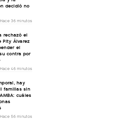
ón decidió no
Hace 36 minutos
ía rechazó el
 Pity Álvarez
pender el
 su contra por
o
Hace 46 minutos
mporal, hay
l familias sin
 AMBA: cuáles
zonas
s
Hace 56 minutos