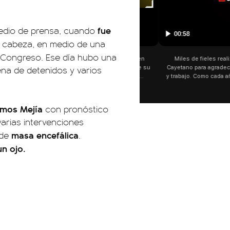
fue
dio de prensa, cuando
01:05
 cabeza, en medio de una
al Congreso. Ese día hubo una
🗣️ "El Gobierno sufrió una inm
ena de detenidos y varios
Axel Kicillof, gobernador de 
Buenos Aires, caracterizó el
de Inviolabilidad de la Pro
como "una lista sábana con 
y destacó "la movilización p
amos Mejía
con pronóstico
declaración fue desde el sa
varias intervenciones
Cayetano, donde también ad
sociedad no solo sufre porqu
masa encefálica
 de
.
que también está end
un ojo.