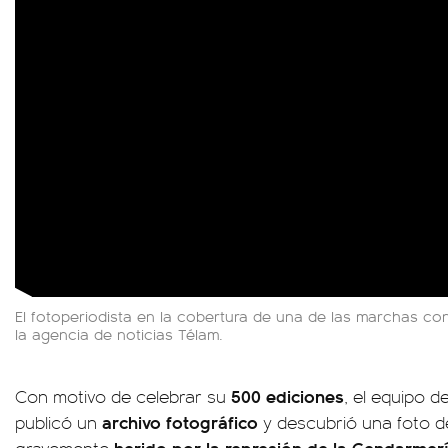
El fotoperiodista en la cobertura de una de las marchas cont
la agencia de noticias Télam.
500 ediciones
Con motivo de celebrar su
, el equipo de
archivo fotográfico
publicó un
y descubrió una foto de
herido por la represión de la Gendarmer
gravemente