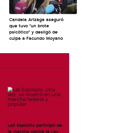
Candela Arizaga aseguró
que tuvo "un brote
psicótico" y desligó de
culpa a Facundo Moyano
Lali Espósito participó de
la marcha contra la Ley