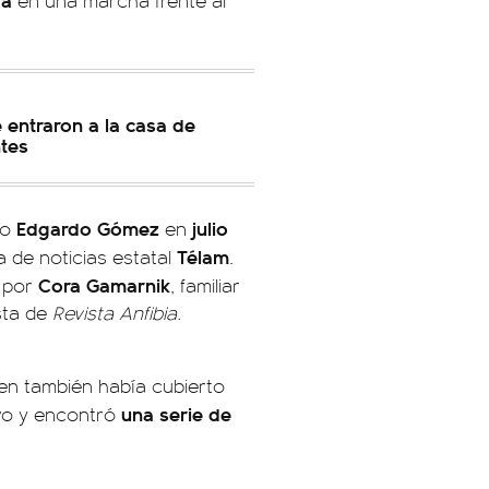
e entraron a la casa de
ntes
Edgardo Gómez
julio
fo
en
Télam
 de noticias estatal
.
Cora Gamarnik
por
, familiar
sta de
Revista Anfibia.
ien también había cubierto
una serie de
ivo y encontró