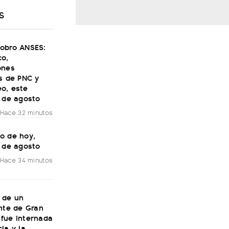
S
obro ANSES:
co,
ones
s de PNC y
o, este
7 de agosto
Hace 32 minutos
o de hoy,
7 de agosto
Hace 34 minutos
 de un
nte de Gran
fue internada
ia y la