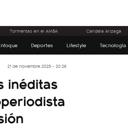
Tormentas en el AMBA
Candela Arizaga
Enfoque
Deportes
Lifestyle
Tecnología
21 de noviembre 2025 - 20:26
 inéditas
operiodista
sión