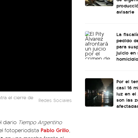
producci
avisarle
La fiscal
pedido de
para sus
juicio en
homicidi
Por el te
casi 16 mi
luz en el
ra el cierre de
son las 
Redes Sociales
afectada
l diario
Tiempo Argentino
Pablo Grillo
l fotoperiodista
,
ía
en una marcha frente al