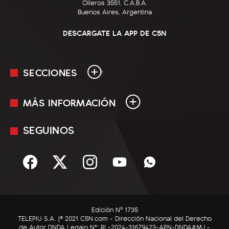
Olleros 3551, C.A.B.A.
Buenos Aires, Argentina
DESCARGATE LA APP DE C5N
SECCIONES
MÁS INFORMACIÓN
En Vivo
Minuto Uno
SEGUINOS
Mediakit
Política
Términos y condiciones
Sociedad
Rss
Economía
Enfoque
Edición Nº 1735
C5N Autos
TELEPIU S.A. |© 2021 C5N.com - Dirección Nacional del Derecho
de Autor DNDA Legajo N°: RL-2024-31679423-APN-DNDA#MJ -