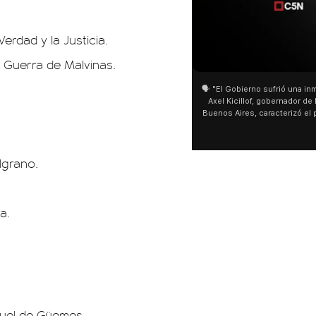
erdad y la Justicia.
01:05
01:29
a Guerra de Malvinas.
🗣️ "El Gobierno sufrió una inmensa derrota" 🎙️
San Cay
Axel Kicillof, gobernador de la Provincia de
miles de
Buenos Aires, caracterizó el proyecto de Ley
de Buen
de Inviolabilidad de la Propiedad Privada
multitu
como "una lista sábana con temas nefastos"
agua y s
y destacó "la movilización popular". 📌 La
últimos 
lgrano.
declaración fue desde el santuario de San
ser supe
Cayetano, donde también advirtió que "la
sociedad no solo sufre porque no llega sino
que también está endeudada".
a.
iguel de Güemes.