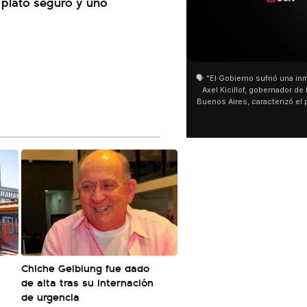
 plato seguro y uno
01:05
01:29
🗣️ "El Gobierno sufrió una inmensa derrota" 🎙️
San Cayetano: Jorge García C
Axel Kicillof, gobernador de la Provincia de
miles de peregrinos en Linier
Buenos Aires, caracterizó el proyecto de Ley
de Buenos Aires destacó la fo
de Inviolabilidad de la Propiedad Privada
multitud de peregrinos que a
como "una lista sábana con temas nefastos"
agua y soportó las bajas tempe
y destacó "la movilización popular". 📌 La
últimos días: "Son dificultade
declaración fue desde el santuario de San
ser superadas por la fe". @b
Cayetano, donde también advirtió que "la
sociedad no solo sufre porque no llega sino
que también está endeudada".
Chiche Gelblung fue dado
de alta tras su internación
de urgencia