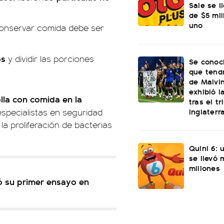
Sale se l
de $5 mi
uno
conservar comida debe ser
os
y dividir las porciones
Se conoci
que tend
de Malvi
exhibió l
lla con comida en la
tras el t
Inglaterr
especialistas en seguridad
la proliferación de bacterias
Quini 6: 
se llevó
millones
ió su primer ensayo en