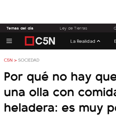
Temas del día
Ley de Tierras
Q
La Realidad
C5N >
SOCIEDAD
Por qué no hay qu
una olla con comid
heladera: es muy p