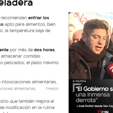
eladera
enfriar los
recomiendan
co
apto para alimentos, bien
í, la temperatura baja de
iente
dos horas
por más de
,
no almacenar comidas
s o pescados, el plazo máximo
ciones alimentarias.
Freepik
 sino que también mejora el
e modificación en la rutina