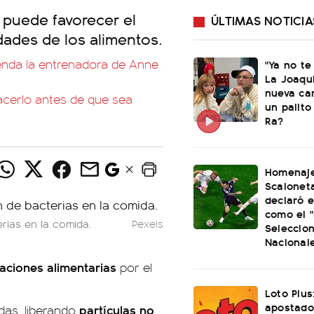
 puede favorecer el
ÚLTIMAS NOTICIA
edades de los alimentos.
ienda la entrenadora de Anne
"Ya no te
La Joaqu
nueva ca
acerlo antes de que sea
un palito
Ra?
Homenaje
Scaloneta
declaró el
como el "
erias en la comida.
Pexels
Seleccio
Nacional
caciones alimentarias
por el
Loto Plus
apostado
partículas no
das, liberando