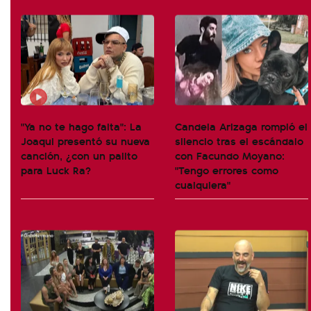
"Ya no te hago falta": La
Candela Arizaga rompió el
Joaqui presentó su nueva
silencio tras el escándalo
canción, ¿con un palito
con Facundo Moyano:
para Luck Ra?
"Tengo errores como
cualquiera"