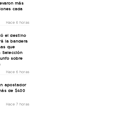
levaron más
llones cada
Hace 6 horas
ó el destino
rá la bandera
nas que
a Selección
riunfo sobre
a
Hace 6 horas
un apostador
 más de $400
Hace 7 horas