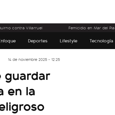
uirno contra Villarruel
Femicidio en Mar del Pla
Enfoque
Deportes
Lifestyle
Tecnología
14 de noviembre 2025 - 12:25
e guardar
a en la
eligroso