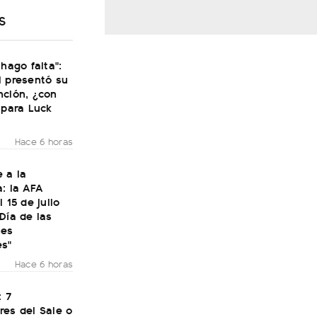
S
 hago falta":
i presentó su
nción, ¿con
 para Luck
Hace 6 horas
 a la
: la AFA
 15 de julio
Día de las
nes
es"
Hace 6 horas
: 7
res del Sale o