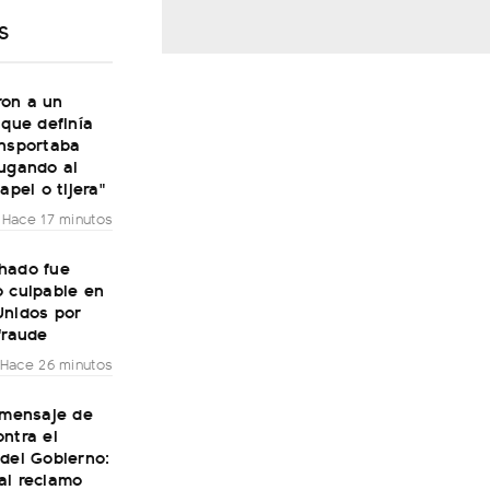
S
on a un
 que definía
ansportaba
jugando al
apel o tijera"
Hace 17 minutos
hado fue
o culpable en
Unidos por
fraude
Hace 26 minutos
 mensaje de
ntra el
del Gobierno:
al reclamo