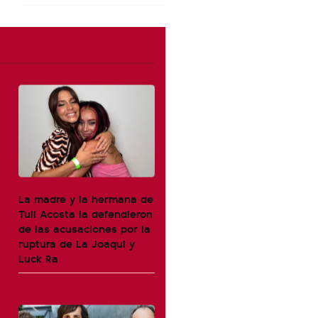
La madre y la hermana de
Tuli Acosta la defendieron
de las acusaciones por la
ruptura de La Joaqui y
Luck Ra