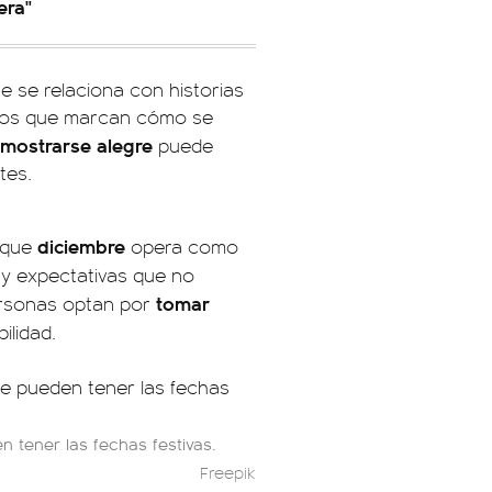
era"
 se relaciona con historias
tivos que marcan cómo se
 mostrarse alegre
puede
tes.
diciembre
n que
opera como
 y expectativas que no
tomar
ersonas optan por
ilidad.
 tener las fechas festivas.
Freepik