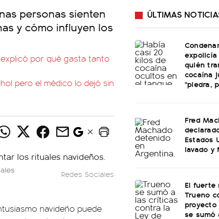
unas personas sienten
ÚLTIMAS NOTICIA
nas y cómo influyen los
Condenar
expolicía
 explicó por qué gasta tanto
quién tr
cocaína 
ol pero el médico lo dejó sin
"piedra, p
Fred Mac
declarad
Estados 
lavado y 
uales
Redes Sociales
El fuerte
Trueno co
proyecto 
 entusiasmo navideño puede
se sumó 