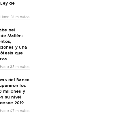
 Ley de
Hace 31 minutos
abe del
 de Mailén:
entos,
cciones y una
pótesis que
erza
Hace 33 minutos
rvas del Banco
uperaron los
0 millones y
n su nivel
 desde 2019
Hace 47 minutos