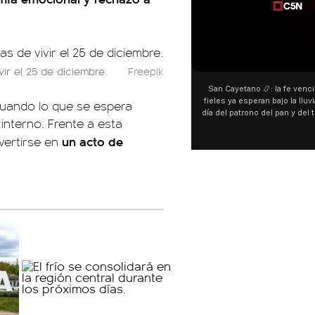
00:00
00:00
ir el 25 de diciembre.
Freepik
San Cayetano 📿: la fe venció al agua y los
“Prefer
fieles ya esperan bajo la lluvia ➡️ A horas del
¿Indirec
cuando lo que se espera
día del patrono del pan y del trabajo, miles de
"Te v
 interno. Frente a esta
personas acampan en Liniers para agradecer
Calleje
y pedir. 🎙️ @bernardomagnago
encont
un acto de
nvertirse en
declara
del ca
"habla
hago
espec
aunque 
esté i