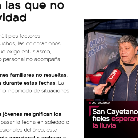
 las que no
vidad
últiples factores
muchos, las celebraciones
e exige entusiasmo,
xto personal no acompaña.
nes familiares no resueltas
,
a durante estas fechas
. La
orio incómodo de situaciones
s jóvenes resignifican los
 pasar la fecha en soledad o
esionales del área, esta
ía emocional y rechazo a