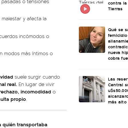
s pasadas o tensiones
contra la
Tierras
 malestar y afecta la
Qué se s
femicidio
ecuerdos incómodos o
allanami
contradi
nueva hi
gen modos más íntimos o
cobra fu
avidad
suele surgir cuando
Las rese
al real.
En lugar de vivir
Central s
u$s50.00
rechazo, incomodidad
o
alcanzaro
sulta propio
.
más alto
a quién transportaba