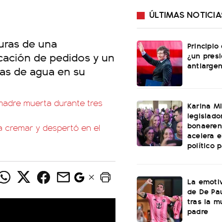
ÚLTIMAS NOTICIA
turas de una
Principio
cación de pedidos y un
¿un pres
antiargen
llas de agua en su
 madre muerta durante tres
Karina Mi
legislado
bonaeren
a cremar y despertó en el
acelera 
político 
La emotiv
de De Pa
tras la m
padre