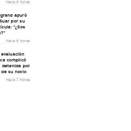
Hace 6 horas
egrand apuró
Suar por su
ícula: "¿Sos
a?"
Hace 6 horas
 evaluación
ica complicó
n detenida por
 de su novio
Hace 7 horas