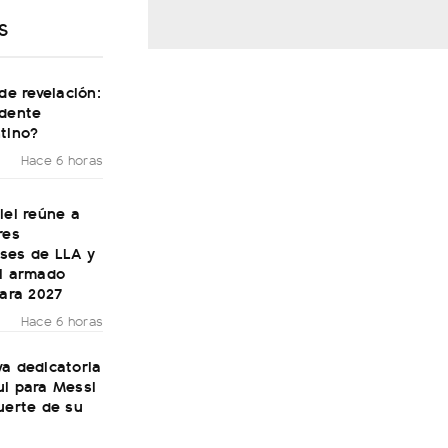
S
 de revelación:
idente
tino?
Hace 6 horas
lei reúne a
res
ses de LLA y
el armado
para 2027
Hace 6 horas
a dedicatoria
ul para Messi
uerte de su