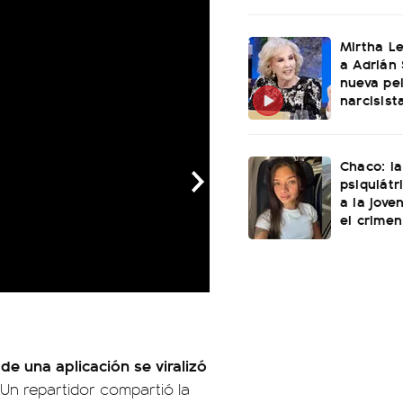
Mirtha L
a Adrián 
nueva pel
narcisist
Chaco: la
psiquiátr
a la jove
el crimen
de una aplicación se viralizó
Un repartidor compartió la