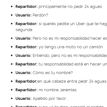
Repartidor:
principalmente no pedir 24 aguas
Usuario:
Perdón?
Repartidor:
si querés pedite un Uber que te haga
segunda
Usuario:
Pero no es mi responsabilidad hacer es
Repartidor:
yo tengo una moto no un camión
Usuario:
Entiendo, pero no es mi responsabilida
Repartidor:
tu responsabilidad está en hacer u
Usuario:
Cómo es tu nombre?
Repartidor:
en qué cabeza entra pedir 24 aguas
Repartidor:
mi nombre Jeremías
Usuario:
Apellido por favor.
Repartidor:
si no ya te digo, cancelá el pedido