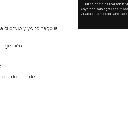
🗣️ "El Gobierno sufrió una inm
Axel Kicillof, gobernador de 
Buenos Aires, caracterizó el
de Inviolabilidad de la Pro
como "una lista sábana con 
 el envío y yo te hago la
y destacó "la movilización p
declaración fue desde el sa
Cayetano, donde también ad
sociedad no solo sufre porqu
a gestión.
que también está end
d
n pedido acorde.