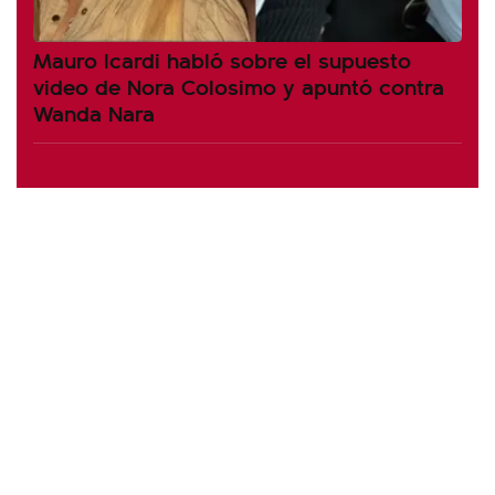
Mauro Icardi habló sobre el supuesto
video de Nora Colosimo y apuntó contra
Wanda Nara