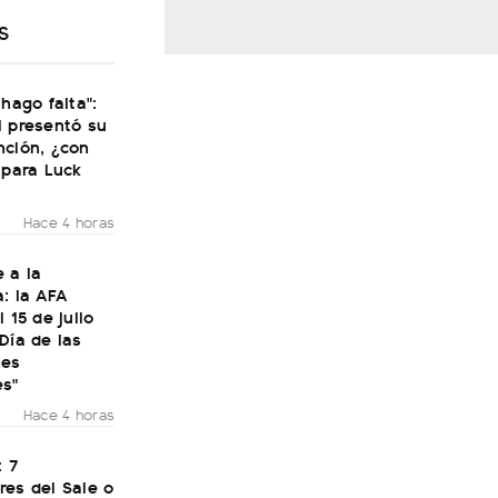
S
 hago falta":
i presentó su
nción, ¿con
 para Luck
Hace 4 horas
 a la
: la AFA
 15 de julio
Día de las
nes
es"
Hace 4 horas
: 7
res del Sale o