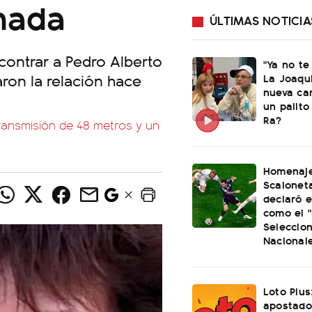
nada
ÚLTIMAS NOTICIA
ncontrar a Pedro Alberto
"Ya no te
aron la relación hace
La Joaqu
nueva ca
un palito
Ra?
transmisión de 48 metros y un
Homenaje
Scaloneta
declaró el
como el "
Seleccio
Nacional
Loto Plus
apostado