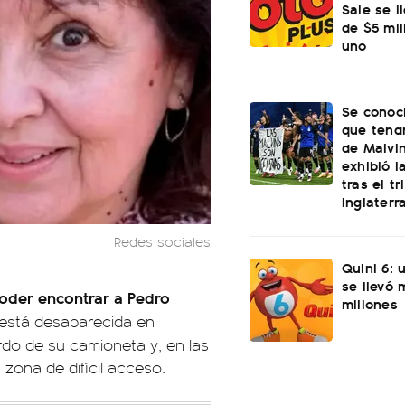
Sale se l
de $5 mi
uno
Se conoci
que tend
de Malvi
exhibió l
tras el t
Inglaterr
Redes sociales
Quini 6: 
se llevó
poder encontrar a Pedro
millones
está desaparecida en
ordo de su camioneta y, en las
zona de difícil acceso.