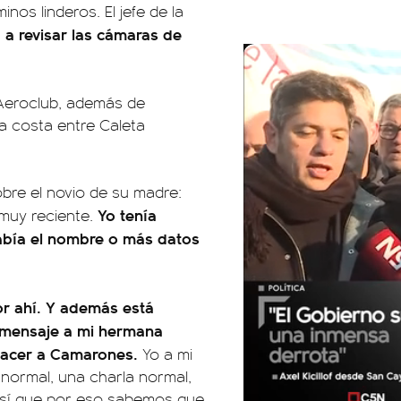
nos linderos. El jefe de la
á a revisar las cámaras de
 Aeroclub, además de
la costa entre Caleta
obre el novio de su madre:
Yo tenía
muy reciente.
abía el nombre o más datos
or ahí. Y además está
 mensaje a mi hermana
a hacer a Camarones.
Yo a mi
o normal, una charla normal,
Así que por eso sabemos que