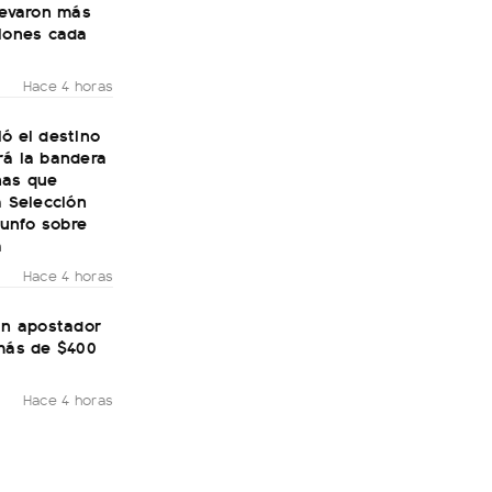
levaron más
llones cada
Hace 4 horas
ó el destino
rá la bandera
nas que
a Selección
riunfo sobre
a
Hace 4 horas
un apostador
 más de $400
Hace 4 horas