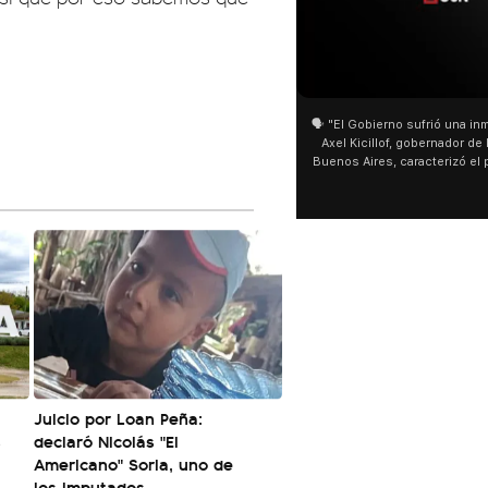
01:05
01:29
🗣️ "El Gobierno sufrió una inmensa derrota" 🎙️
San Cayetano: Jor
Axel Kicillof, gobernador de la Provincia de
miles de peregrino
Buenos Aires, caracterizó el proyecto de Ley
de Buenos Aires d
de Inviolabilidad de la Propiedad Privada
multitud de pereg
como "una lista sábana con temas nefastos"
agua y soportó las
y destacó "la movilización popular". 📌 La
últimos días: "Son
declaración fue desde el santuario de San
ser superadas por
Cayetano, donde también advirtió que "la
sociedad no solo sufre porque no llega sino
que también está endeudada".
Juicio por Loan Peña:
s
declaró Nicolás "El
Americano" Soria, uno de
los imputados