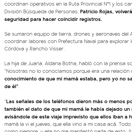
coordinan operativos en la Ruta Provincial N°1 y los cami
Patricio Rojas, volver
División Búsqueda de Personas,
seguridad para hacer coincidir registros.
Se sumaron equipo de tierra, drones y aeronaves del
coordinar labores con Prefectura Naval para explorar 
Córdova y Rancho Visser.
La hija de Juana, Aldana Botha, habló con la prensa s
“Nosotras no lo conocíamos porque era una relación 
conocimiento de que mi mamá estaba, pero yo no s
de él”
.
Las señales de los teléfonos dieron más o menos p
“
también el dato de que mi mamá le había dejado un
avisándole de este viaje imprevisto que ellos iban 
mamá la vi el jueves, que ella vino a mi casa acá. Tod
como siempre, y ella no me manifestó nada de esto. 