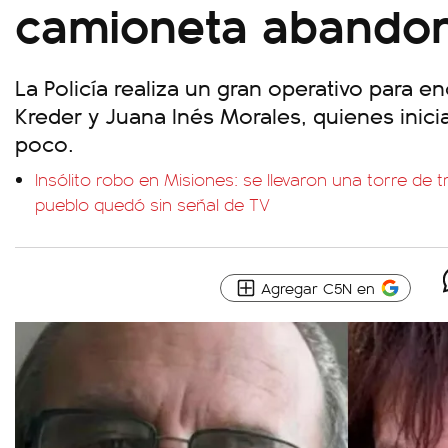
camioneta abando
La Policía realiza un gran operativo para e
Kreder y Juana Inés Morales, quienes inici
poco.
Insólito robo en Misiones: se llevaron una torre de 
pueblo quedó sin señal de TV
Agregar C5N en