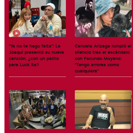
"Ya no te hago falta": La
Candela Arizaga rompió el
Joaqui presentó su nueva
silencio tras el escándalo
canción, ¿con un palito
con Facundo Moyano:
para Luck Ra?
"Tengo errores como
cualquiera"