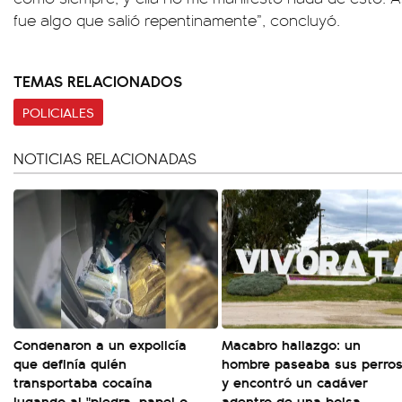
fue algo que salió repentinamente”, concluyó.
TEMAS RELACIONADOS
POLICIALES
NOTICIAS RELACIONADAS
Condenaron a un expolicía
Macabro hallazgo: un
que definía quién
hombre paseaba sus perro
transportaba cocaína
y encontró un cadáver
jugando al "piedra, papel o
adentro de una bolsa