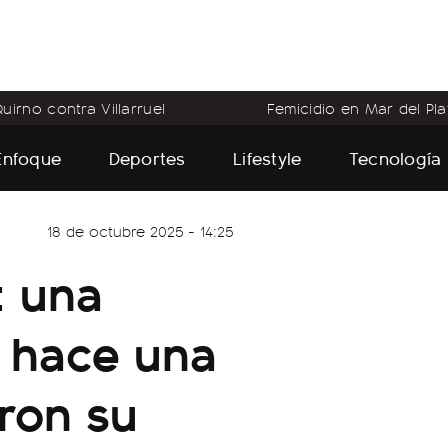
uirno contra Villarruel
Femicidio en Mar del Pla
Enfoque
Deportes
Lifestyle
Tecnología
18 de octubre 2025 - 14:25
: una
ó hace una
ron su