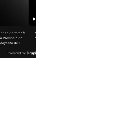
00:29
ge García Cuerva juntó a
Rosalía salió a saludar a los fanáticos en
s en Liniers El arzobispo
plena Avenida Juan B. Justo Fue luego de su
estacó la fortaleza de la
último show en el Movistar Arena. La
rinos que acampó bajo el
cantante española bajó del auto que la
 bajas temperaturas de los
trasladaba y varios fanáticos, al darse cuenta
 dificultades que pudieron
que era ella, corrieron a saludarla. 🎥
 la fe". @bernardomagnago
rosalia.arg