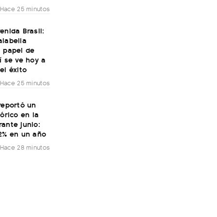
Hace 25 minutos
enida Brasil:
alabella
l papel de
í se ve hoy a
el éxito
Hace 25 minutos
reportó un
tórico en la
ante junio:
32% en un año
Hace 28 minutos