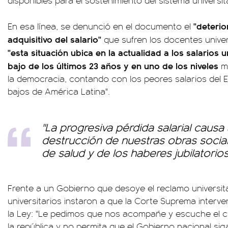
disponibles para el sostenimiento del sistema universita
"deterio
En esa línea, se denunció en el documento el
adquisitivo del salario"
que sufren los docentes unive
"esta situación ubica en la actualidad a los salarios u
bajo de los últimos 23 años y en uno de los niveles
m
la democracia, contando con los peores salarios del 
bajos de América Latina".
"La progresiva pérdida salarial caus
destrucción de nuestras obras social
de salud y de los haberes jubilatorios
Frente a un Gobierno que desoye el reclamo universita
universitarios instaron a que la Corte Suprema inter
la Ley: "Le pedimos que nos acompañe y escuche el c
la república y no permita que el Gobierno nacional sig