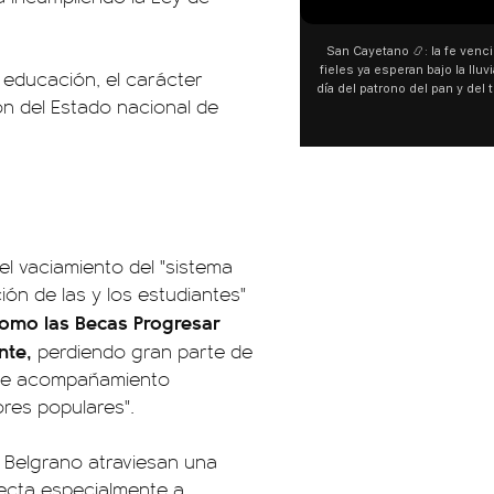
San Cayetano 📿: la fe venci
fieles ya esperan bajo la lluvi
 educación, el carácter
día del patrono del pan y del 
ión del Estado nacional de
personas acampan en Liniers
y pedir. 🎙️ @bernard
l vaciamiento del "sistema
ón de las y los estudiantes"
como las Becas Progresar
ente,
perdiendo gran parte de
n de acompañamiento
res populares".
 Belgrano atraviesan una
fecta especialmente a