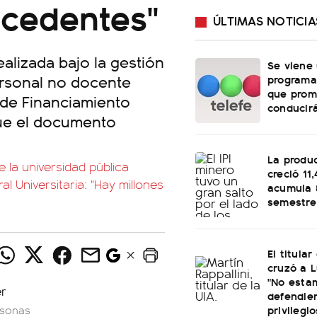
recedentes"
ÚLTIMAS NOTICIA
ealizada bajo la gestión
Se viene
ersonal no docente
programa
que prom
y de Financiamiento
conducirá
, fue el documento
.
La produ
 la universidad pública
creció 11
al Universitaria: "Hay millones
acumula 
semestre
El titular
cruzó a L
"No esta
defendie
privilegio
rsonas