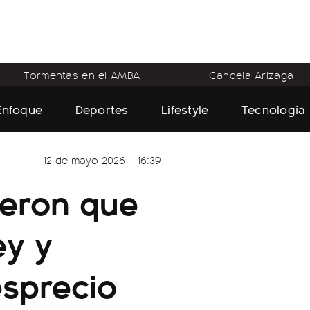
Tormentas en el AMBA
Candela Arizaga
Enfoque
Deportes
Lifestyle
Tecnología
12 de mayo 2026 - 16:39
ieron que
ey y
esprecio