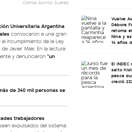
Camila Alonso Suárez
Vuelve Av
Débora F
ión Universitaria Argentina
retoma e
ales
convocaron a una gran
Nina y as
 al incumplimiento de la Ley
14 años d
e Javier Milei. En la lectura
"un
ocente y denunciaron
El INDEC 
salto his
pesca dur
creció 2
 más de 340 mil personas se
dades trabajadores
sean expulsados del sistema.