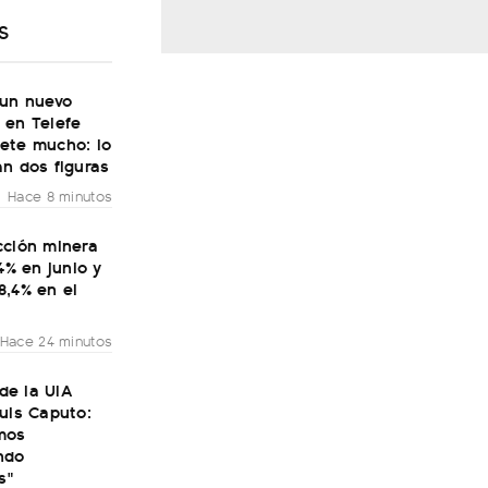
S
 un nuevo
 en Telefe
ete mucho: lo
n dos figuras
Hace 8 minutos
cción minera
,4% en junio y
8,4% en el
Hace 24 minutos
 de la UIA
uis Caputo:
mos
ndo
s"