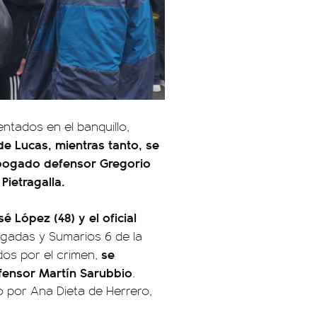
ntados en el banquillo,
de Lucas, mientras tanto, se
l abogado defensor Gregorio
Pietragalla.
é López (48) y el oficial
rigadas y Sumarios 6 de la
se
os por el crimen,
fensor Martín Sarubbio
.
o por Ana Dieta de Herrero,