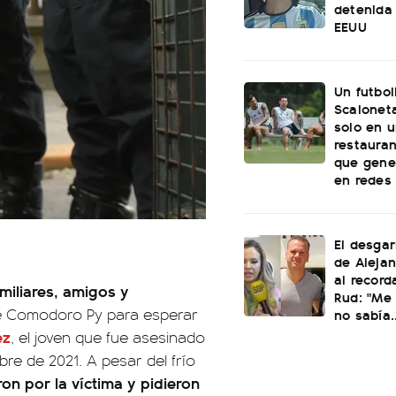
detenida 
EEUU
Un futbol
Scaloneta
solo en u
restauran
que gene
en redes
El desgar
de Alejan
al record
miliares, amigos y
Rud: "Me 
e Comodoro Py para esperar
no sabía..
ez
, el joven que fue asesinado
re de 2021. A pesar del frío
on por la víctima y pidieron