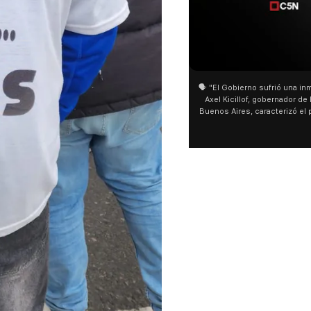
01:05
01:29
🗣️ "El Gobierno sufrió una inmensa derrota" 🎙️
San Cayetano: Jorge García Cu
Axel Kicillof, gobernador de la Provincia de
miles de peregrinos en Liniers
Buenos Aires, caracterizó el proyecto de Ley
de Buenos Aires destacó la fo
de Inviolabilidad de la Propiedad Privada
multitud de peregrinos que ac
como "una lista sábana con temas nefastos"
agua y soportó las bajas tempe
y destacó "la movilización popular". 📌 La
últimos días: "Son dificultade
declaración fue desde el santuario de San
ser superadas por la fe". @be
Cayetano, donde también advirtió que "la
sociedad no solo sufre porque no llega sino
que también está endeudada".