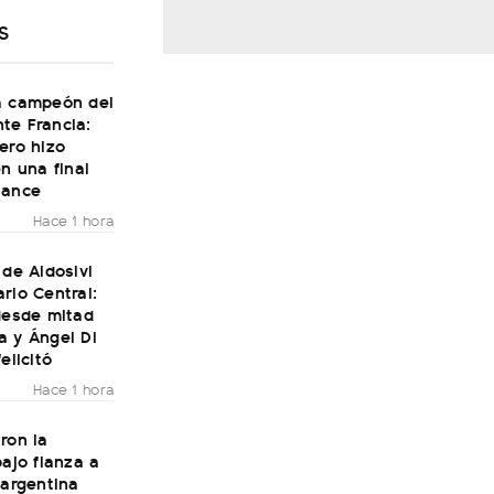
S
a campeón del
te Francia:
ero hizo
en una final
Dance
Hace 1 hora
 de Aldosivi
rio Central:
desde mitad
a y Ángel Di
elicitó
Hace 1 hora
ron la
bajo fianza a
 argentina