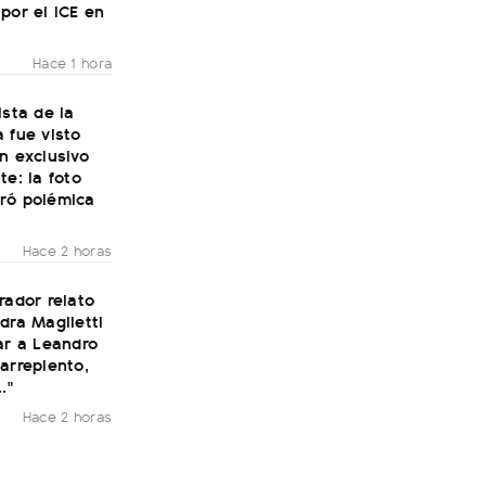
por el ICE en
Hace 1 hora
ista de la
 fue visto
n exclusivo
te: la foto
ró polémica
Hace 2 horas
rador relato
dra Maglietti
ar a Leandro
arrepiento,
."
Hace 2 horas