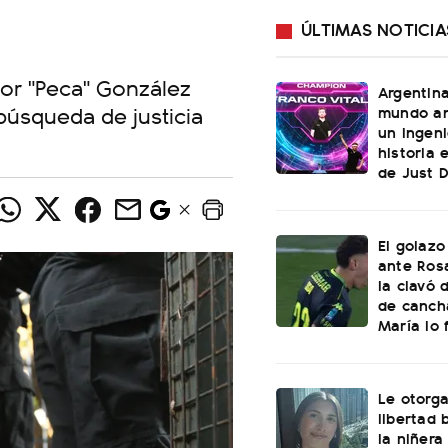
ÚLTIMAS NOTICIA
tor "Peca" González
Argentin
 búsqueda de justicia
mundo an
un ingeni
historia 
de Just 
El golazo
ante Rosa
la clavó 
de canch
María lo f
Le otorga
libertad 
la niñera