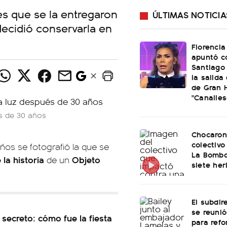
s que se la entregaron
ÚLTIMAS NOTICIA
 decidió conservarla en
Florencia
apuntó c
Santiago 
la salida
de Gran 
"Canalles
és de 30 años
Chocaron
colectivo
os se fotografió la que se
La Bombo
la historia
Objeto
de un
siete her
El subdir
se reunió
secreto: cómo fue la fiesta
para refo