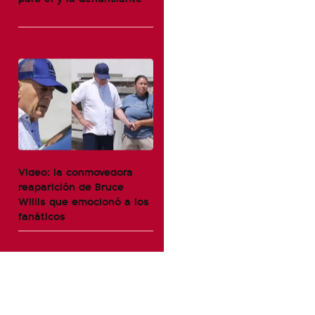
Video: la conmovedora
reaparición de Bruce
Willis que emocionó a los
fanáticos