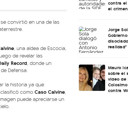
contra el
el crime
se convirtió en una de las
terrestre.
Jorge Sol
Gobierno
disociado
realidad"
alvine
, una aldea de Escocia,
Luego de revelar las
Daily Record
, donde un
Mauro Ica
o de Defensa.
sobre el
video de
r la historia ya que
Colosimo
contra W
Caso Calvine
 clasificó como
,
la imagen puede apreciarse un
ielo.