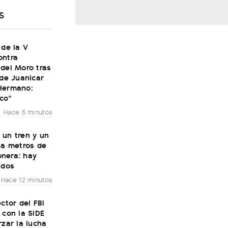
S
 de la V
ontra
del Moro tras
 de Juanicar
Hermano:
co"
Hace 5 minutos
 un tren y un
 a metros de
nera: hay
idos
Hace 12 minutos
ector del FBI
 con la SIDE
rzar la lucha