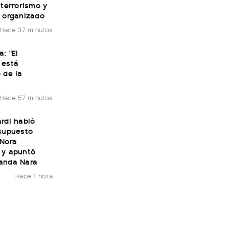
 terrorismo y
n organizado
Hace 37 minutos
a: "El
 está
 de la
Hace 57 minutos
rdi habló
 supuesto
 Nora
 y apuntó
anda Nara
Hace 1 hora