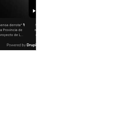
01:29
00:29
an Cayetano: Jorge García Cuerva juntó a
Rosalía salió a saludar a los fan
iles de peregrinos en Liniers El arzobispo
plena Avenida Juan B. Justo Fue 
de Buenos Aires destacó la fortaleza de la
último show en el Movistar Ar
ultitud de peregrinos que acampó bajo el
cantante española bajó del aut
ua y soportó las bajas temperaturas de los
trasladaba y varios fanáticos, al 
timos días: "Son dificultades que pudieron
que era ella, corrieron a saluda
r superadas por la fe". @bernardomagnago
rosalia.arg