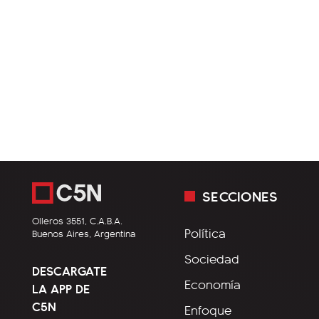
SECCIONES
Olleros 3551, C.A.B.A.
Política
Buenos Aires, Argentina
Sociedad
DESCARGATE
Economía
LA APP DE
C5N
Enfoque