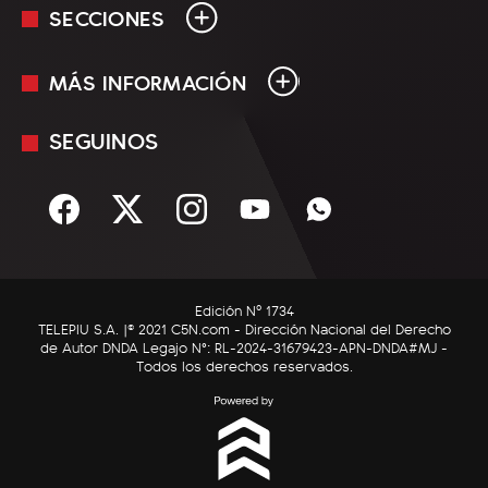
SECCIONES
MÁS INFORMACIÓN
En Vivo
Minuto Uno
SEGUINOS
Mediakit
Política
Términos y condiciones
Sociedad
Rss
Economía
Enfoque
Edición Nº 1734
C5N Autos
TELEPIU S.A. |© 2021 C5N.com - Dirección Nacional del Derecho
de Autor DNDA Legajo N°: RL-2024-31679423-APN-DNDA#MJ -
RatingCero
Todos los derechos reservados.
Deportes
Lifestyle
Astrología