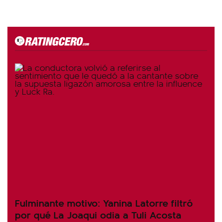
Fulminante motivo: Yanina Latorre filtró
por qué La Joaqui odia a Tuli Acosta