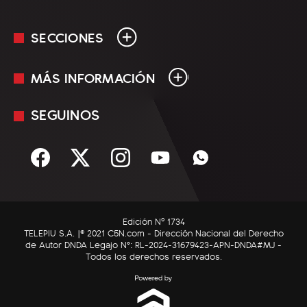
SECCIONES
MÁS INFORMACIÓN
En Vivo
Minuto Uno
SEGUINOS
Mediakit
Política
Términos y condiciones
Sociedad
Rss
Economía
Enfoque
Edición Nº 1734
C5N Autos
TELEPIU S.A. |© 2021 C5N.com - Dirección Nacional del Derecho
de Autor DNDA Legajo N°: RL-2024-31679423-APN-DNDA#MJ -
RatingCero
Todos los derechos reservados.
Deportes
Lifestyle