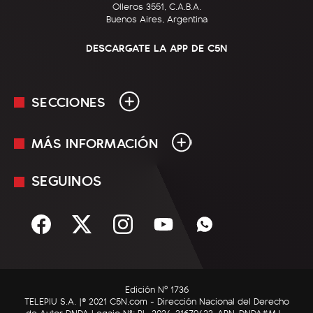
Olleros 3551, C.A.B.A.
Buenos Aires, Argentina
DESCARGATE LA APP DE C5N
SECCIONES
MÁS INFORMACIÓN
En Vivo
Minuto Uno
SEGUINOS
Mediakit
Política
Términos y condiciones
Sociedad
Rss
Economía
Enfoque
Edición Nº 1736
C5N Autos
TELEPIU S.A. |© 2021 C5N.com - Dirección Nacional del Derecho
de Autor DNDA Legajo N°: RL-2024-31679423-APN-DNDA#MJ -