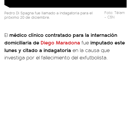
Pedro Di Spagna fue llamado a indagatoria para el
Foto: Télam
próximo 20 de diciembre.
- C5N
médico clínico contratado para la internación
El
domiciliaria de
Diego Maradona
imputado este
fue
lunes y citado a indagatoria
en la causa que
investiga por el fallecimiento del exfutbolista.